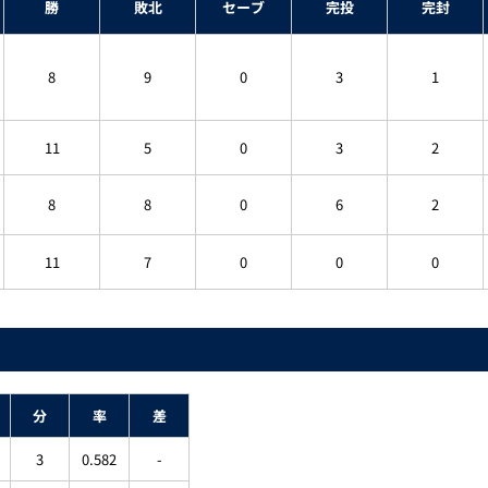
勝
敗北
セーブ
完投
完封
8
9
0
3
1
11
5
0
3
2
8
8
0
6
2
11
7
0
0
0
分
率
差
3
0.582
-