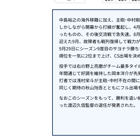
中島裕之の海外移籍に加え、主砲･中村剛
しかしながら開幕から打線が奮起し、4月
ったものの、その後交流戦で急失速。8
迎えた9月、故障者も戦列復帰して戦力
9月29日にシーズン9度目のサヨナラ勝
順位を一気に2位まで上げ、CS出場を決
投手では右の野上亮磨がチーム最多タイの
年間通じて好調を維持した岡本洋介が先
打者では浅村栄斗が主砲･中村不在の間に
同じく期待の秋山翔吾とともにフル出場
なおこのシーズンをもって、勝利を追い
った渡辺久信監督の退任が発表された。