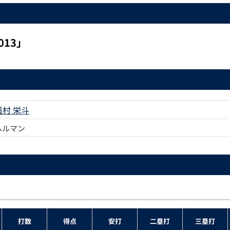
13」
浅村 栄斗
ヘルマン
打数
得点
安打
二塁打
三塁打