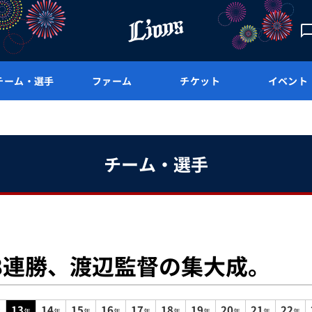
チーム・選手
ファーム
チケット
イベント
チーム・選手
8連勝、渡辺監督の集大成。
13
14
15
16
17
18
19
20
21
22
年
年
年
年
年
年
年
年
年
年
年