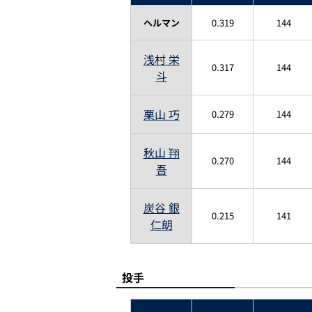
ヘルマン
0.319
144
浅村 栄
0.317
144
斗
栗山 巧
0.279
144
秋山 翔
0.270
144
吾
炭谷 銀
0.215
141
仁朗
投手