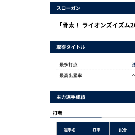
スローガン
「骨太！ ライオンズイズム20
取得タイトル
最多打点
最高出塁率
主力選手成績
打者
選手名
打率
試合