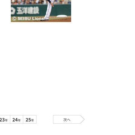
23
24
25
次へ
年
年
年