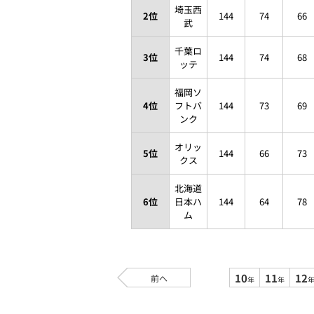
埼玉西
2位
144
74
66
武
千葉ロ
3位
144
74
68
ッテ
福岡ソ
4位
フトバ
144
73
69
ンク
オリッ
5位
144
66
73
クス
北海道
6位
日本ハ
144
64
78
ム
10
11
12
前へ
年
年