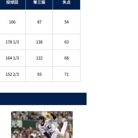
投球回
奪三振
失点
166
87
54
178 1/3
138
63
164 1/3
122
68
152 2/3
93
71