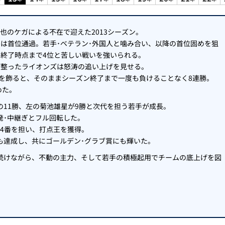
也のケガによる不在で迎えた2013シーズン。
は首位通過。若手･ベテラン･外国人と噛み合い、以降の首位固めを狙
月終了時点まで4位と苦しい戦いを強いられる。
が整ったライオンズは怒涛の追い上げを見せる。
ちを飾ると、そのままシーズン終了まで一度も負けることなく8連勝。
めた。
11勝、左の菊池雄星が9勝と次代を担う若手が成長。
発･中継ぎとフル回転した。
4番を担い、打点王を獲得。
も達成し、共にゴールデン･グラブ賞にも輝いた。
続けながら、不動の主力、そして若手の積極起用でチームの底上げを図