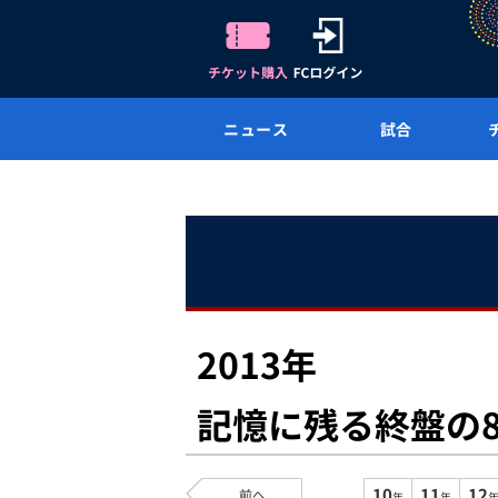
ニュース
試合
2013年
記憶に残る終盤の
10
11
12
前へ
年
年