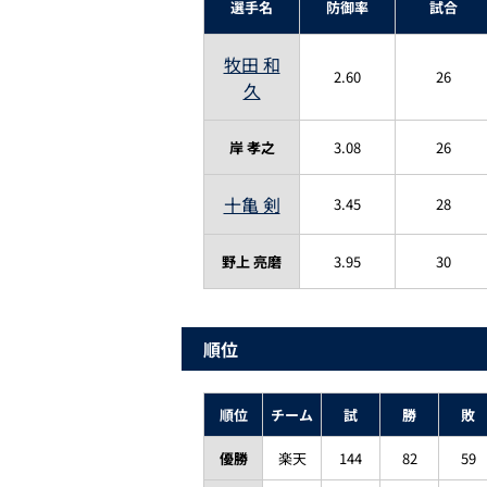
選手名
防御率
試合
牧田 和
2.60
26
久
岸 孝之
3.08
26
十亀 剣
3.45
28
野上 亮磨
3.95
30
順位
順位
チーム
試
勝
敗
優勝
楽天
144
82
59