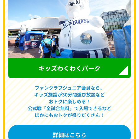
キッズわくわくパーク
ファンクラブジュニア会員
なら、
キッズ施設が30分間遊び放題
など
おトクに楽しめる！
公式戦
「全試合無料」
で入場できるなど
ほかにも
おトクが盛りだくさん！
詳細はこちら