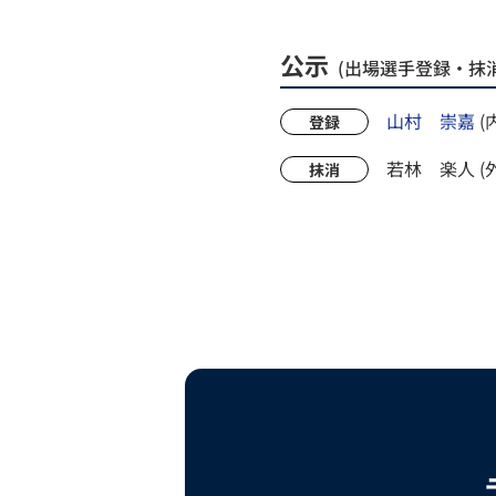
公示
(出場選手登録・抹消
山村 崇嘉
(
登録
若林 楽人 (外
抹消