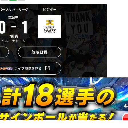
ビジター
パーソル パ・リーグ
試合中
0
1
7回表
ベルーナドーム
放映日程
ライブ映像を見る