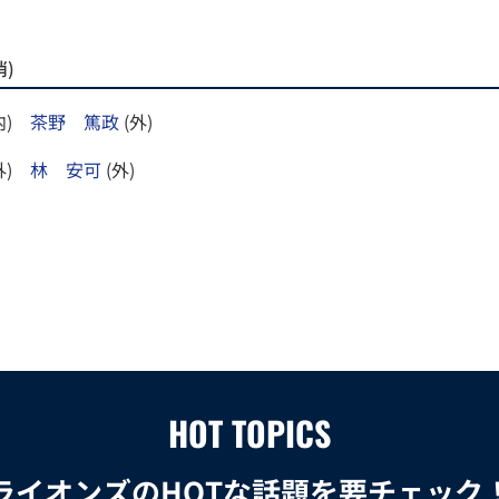
)
内)
茶野 篤政
(外)
)
林 安可
(外)
HOT TOPICS
ライオンズのHOTな話題を要チェック