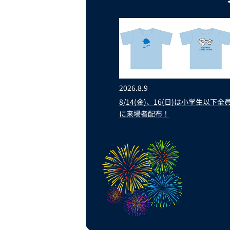
2026.8.9
8/14(金)、16(日)は小学生以下全
に来場者配布！