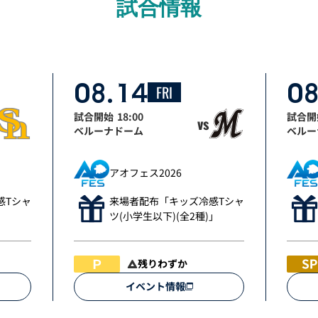
試合情報
08.14
08
FRI
試合開始
18:00
試合開
vs
ベルーナドーム
ベルー
アオフェス2026
感Tシャ
来場者配布「キッズ冷感Tシャ
」
ツ(小学生以下)(全2種)」
残りわずか
イベント情報