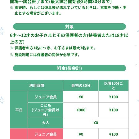
開場～試合終了まで(最大試合開始後3時間30分まで)
※
雨天時、もしくは遊具等が濡れていているときは、営業を中断・中
止とする場合がございます。
対象
6才～12才のお子さまとその保護者の方(扶養者または18才以
上の方)
※
保護者の方1名につき、お子さまは最大3名まで。
※
施設利用には保護者の同伴が必須です。
料金(後会計)
以降10分ご
利用時間
最初の30分
と
ジュニア会員
¥0
¥100
こども
平日
(ジュニア会員以
¥900
¥100
外)
大人
¥0
ジュニア会員
¥0
¥100