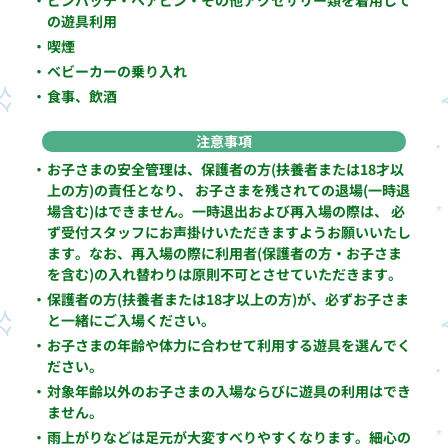
・
ピンバッチ・ヘアピン・その他アクセサリー類を着用して
の遊具利用
・
喫煙
・
ベビーカーの乗り入れ
・
食事、飲酒
注意事項
・
お子さまの安全管理は、保護者の方(扶養者または18才以
上の方)の責任となり、 お子さまを残されての退場(一時退
場含む)はできません。一時退出および再入場の際は、 必
ず受付スタッフにお声掛けいただきますようお願いいたし
ます。なお、再入場の際に利用者(保護者の方・お子さま
を含む)の入れ替わりは原則不可とさせていただきます。
・
保護者の方(扶養者または18才以上の方)が、必ずお子さま
と一緒にご入場ください。
・
お子さまの年齢や体力に合わせて利用する遊具を選んでく
ださい。
・
対象年齢以外のお子さまの入場ならびに遊具の利用はでき
ません。
・
雨上がりなどは足元が大変すべりやすくなります。細心の