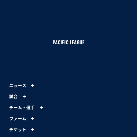
迷路のようなアスレチックで、頂上を目指そう！
ネットトランポリンで元気よく飛び跳ねよう！
そびえたつ“壁”を越えて、レオの塔を目指そう！
イベントTOP