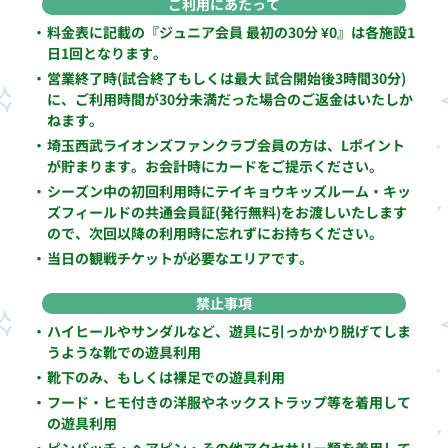
ご利用にあたって
・
料金表に記載の『ジュニア会員 最初の30分 ¥0』は各施設1
日1回となります。
・
営業終了時(試合終了もしくは最大 試合開始後3時間30分)
に、ご利用時間が30分未満だった場合のご返金はいたしか
ねます。
・
埼玉西武ライオンズファンクラブ会員の方は、Lポイント
が貯まります。お会計時にカードをご提示ください。
・
シーズン中の初回利用時にテイキョウキッズルーム・キッ
ズフィールドの共通会員証(発行無料)をお渡しいたします
ので、次回以降の利用時に忘れずにお持ちください。
・
当日の観戦チケットが必要なエリアです。
禁止事項
・
ハイヒールやサンダルなど、遊具に引っかかり脱げてしま
うような靴での遊具利用
・
靴下のみ、もしくは裸足での遊具利用
・
フード・ヒモ付きの洋服やネックストラップ等を着用して
の遊具利用