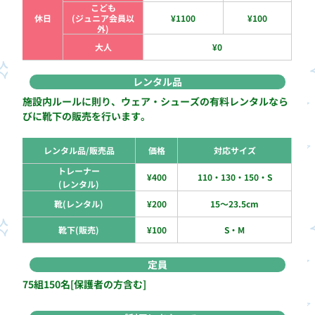
こども
休日
(ジュニア会員以
¥1100
¥100
外)
大人
¥0
レンタル品
施設内ルールに則り、ウェア・シューズの有料レンタルなら
びに靴下の販売を行います。
レンタル品/販売品
価格
対応サイズ
トレーナー
¥400
110・130・150・S
(レンタル)
靴(レンタル)
¥200
15～23.5cm
靴下(販売)
¥100
S・M
定員
75組150名[保護者の方含む]