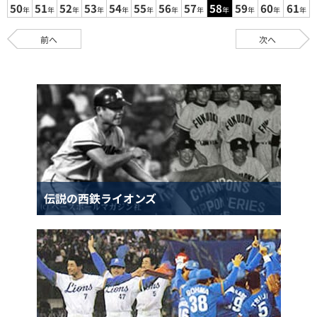
50
51
52
53
54
55
56
57
58
59
60
61
年
年
年
年
年
年
年
年
年
年
年
年
前へ
次へ
伝説の西鉄ライオンズ