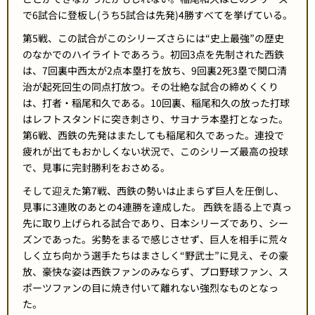
で6試合に登板し(うち5試合は先発)4勝すべてを挙げている。
第5戦、この試合がこのシリーズさらには“史上最強”の歴史
のなかでのハイライトであろう。初回3点を先制された西鉄
は、7回裏中西太が2点本塁打を放ち、9回裏2死3塁で関口清
治が起死回生の同点打放つ。その壮絶な試合の締めくくり
は、打者・稲尾和久である。10回裏、稲尾和久の放った打球
はレフトスタンドに突き刺さり、サヨナラ本塁打となった。
第6戦、西鉄の先発はまたしても稲尾和久であった。連投で
疲れが出てもおかしくない状況で、このシリーズ最高の投球
で、見事に完封勝利をおさめる。
そして迎えた第7戦、西鉄の勢いは止まらず巨人を圧倒し、
見事に3連敗のあとの4連勝を達成した。 西鉄を語る上で真っ
先に取り上げられる試合であり、日本シリーズであり、シー
ズンであった。劣勢をまるで感じさせず、巨人を相手に荒々
しく立ち向かう選手たちはまさしく“野武士”に見え、その豪
放、豪快な姿は西鉄ファンのみならず、プロ野球ファン、ス
ポーツファンの目に焼き付いて離れない強烈なものとなっ
た。