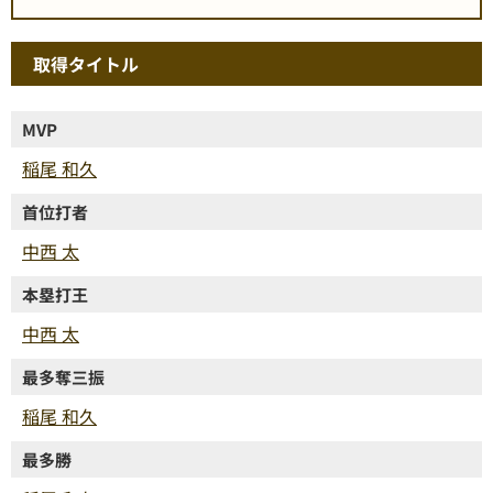
取得タイトル
MVP
稲尾 和久
首位打者
中西 太
本塁打王
中西 太
最多奪三振
稲尾 和久
最多勝