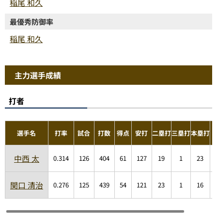
稲尾 和久
最優秀防御率
稲尾 和久
主力選手成績
打者
選手名
打率
試合
打数
得点
安打
二塁打
三塁打
本塁打
中西 太
0.314
126
404
61
127
19
1
23
関口 清治
0.276
125
439
54
121
23
1
16