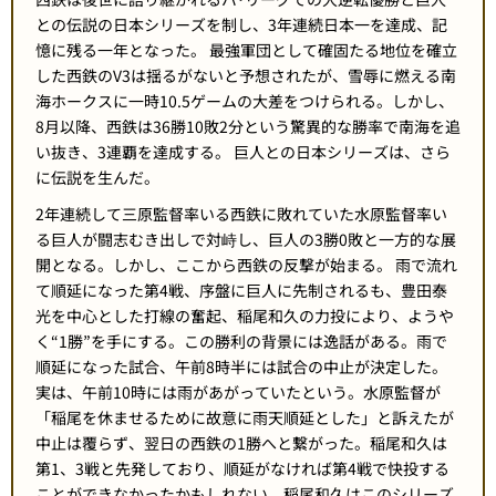
との伝説の日本シリーズを制し、3年連続日本一を達成、記
憶に残る一年となった。 最強軍団として確固たる地位を確立
した西鉄のV3は揺るがないと予想されたが、雪辱に燃える南
海ホークスに一時10.5ゲームの大差をつけられる。しかし、
8月以降、西鉄は36勝10敗2分という驚異的な勝率で南海を追
い抜き、3連覇を達成する。 巨人との日本シリーズは、さら
に伝説を生んだ。
2年連続して三原監督率いる西鉄に敗れていた水原監督率い
る巨人が闘志むき出しで対峙し、巨人の3勝0敗と一方的な展
開となる。しかし、ここから西鉄の反撃が始まる。 雨で流れ
て順延になった第4戦、序盤に巨人に先制されるも、豊田泰
光を中心とした打線の奮起、稲尾和久の力投により、ようや
く“1勝”を手にする。この勝利の背景には逸話がある。雨で
順延になった試合、午前8時半には試合の中止が決定した。
実は、午前10時には雨があがっていたという。水原監督が
「稲尾を休ませるために故意に雨天順延とした」と訴えたが
中止は覆らず、翌日の西鉄の1勝へと繋がった。稲尾和久は
第1、3戦と先発しており、順延がなければ第4戦で快投する
ことができなかったかもしれない。稲尾和久はこのシリーズ