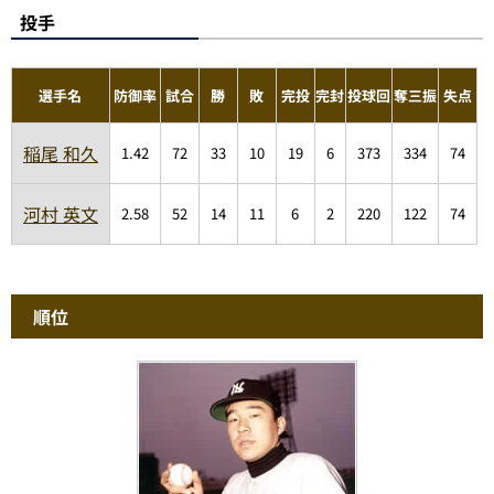
投手
選手名
防御率
試合
勝
敗
完投
完封
投球回
奪三振
失点
稲尾 和久
1.42
72
33
10
19
6
373
334
74
河村 英文
2.58
52
14
11
6
2
220
122
74
順位