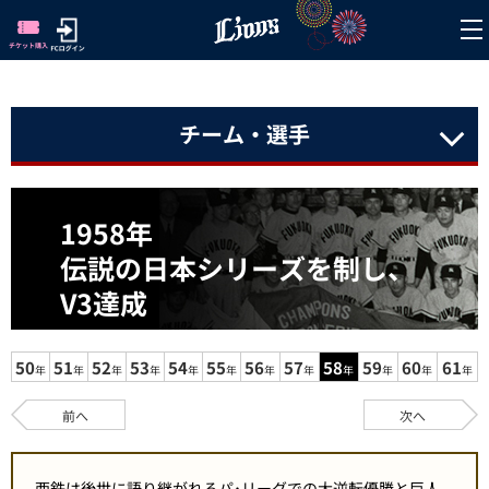
チーム・選手
1958年
伝説の日本シリーズを制し、
V3達成
50
51
52
53
54
55
56
57
58
59
60
61
年
年
年
年
年
年
年
年
年
年
年
年
前へ
次へ
西鉄は後世に語り継がれるパ･リーグでの大逆転優勝と巨人