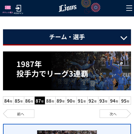
チーム・選手
1987年
投手力でリーグ3連覇
84
85
86
87
88
89
90
91
92
93
94
95
年
年
年
年
年
年
年
年
年
年
年
年
前へ
次へ