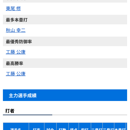
東尾 修
最多本塁打
秋山 幸二
最優秀防御率
工藤 公康
最高勝率
工藤 公康
主力選手成績
打者
選手名
打率
試合
打数
得点
安打
二塁打
三塁打
本塁打