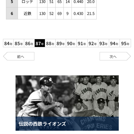
5
ロッテ
130
51
65
14
0.440
20.0
6
近鉄
130
52
69
9
0.430
21.5
84
85
86
87
88
89
90
91
92
93
94
95
年
年
年
年
年
年
年
年
年
年
年
年
前へ
次へ
伝説の西鉄ライオンズ