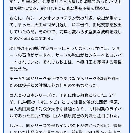
前年、打率304、31本塁打と大活躍した清原であったが“2年
目の壁”に悩み、前年MVPの石毛宏典も不振を極めた。
さらに、前シーズンオフのベテラン勢の引退、放出が重なっ
てしまった。大田卓司が引退し、片平晋作、田尾安志を放出
していたのだ。その中で、前年と変わらず堅実な成績を残し
たのが秋山幸二である。
3年目の田辺徳雄がショートに入ったのをきっかけに、ショ
ートの石毛がサードへ、サードの秋山がセンターへとコンバ
ートされていた。それでも秋山は、本塁打王を獲得する活躍
を見せた。
チーム打率がリーグ最下位でありながらリーグ3連覇を飾っ
たのは投手陣の健闘以外の何ものでもなかった。
巨人との日本シリーズは、印象に残る熱戦となった。2年
前、PL学園の「KKコンビ」として注目を浴びた西武･清原、
巨人桑田真澄の対決が大きな話題となり、同郷同期のライバ
ルであった西武･工藤、巨人･槙原寛己の対決も注目された。
しかし、同シリーズで最もインパクトが強かったのは、復帰
していた辻発彦の走塁であった。第6戦、2死1塁から秋山の