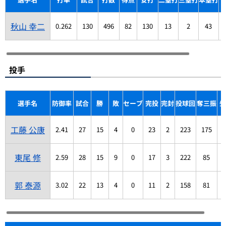
秋山 幸二
0.262
130
496
82
130
13
2
43
投手
選手名
防御率
試合
勝
敗
セーブ
完投
完封
投球回
奪三振
失
工藤 公康
2.41
27
15
4
0
23
2
223
175
6
東尾 修
2.59
28
15
9
0
17
3
222
85
8
郭 泰源
3.02
22
13
4
0
11
2
158
81
5