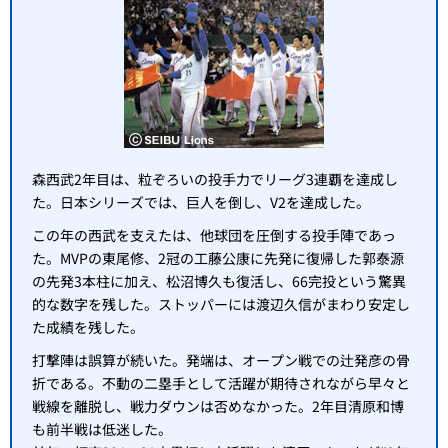
森西武2年目は、粒ぞろいの投手力でリーグ3連覇を達成し
た。日本シリーズでは、巨人を倒し、V2を達成した。
この年の西武を支えたは、他球団を圧倒する投手陣であっ
た。MVPの東尾修、2冠の工藤公康に先発に復帰した郭泰源
の先発3本柱に加え、松沼博久も復活し、66完投という驚異
的な数字を残した。ストッパーには渡辺久信がまわり安定し
た成績を残した。
打撃陣は誤算が続いた。発端は、オープン戦での辻発彦の骨
折である。不動の二塁手として活躍が期待されながら早々と
戦線を離脱し、戦力ダウンは否めなかった。2年目清原和博
も前半戦は低迷した。