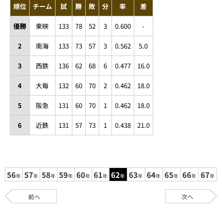
順位
チーム
試
勝
敗
分
率
差
優勝
東映
133
78
52
3
0.600
-
2
南海
133
73
57
3
0.562
5.0
3
西鉄
136
62
68
6
0.477
16.0
4
大毎
132
60
70
2
0.462
18.0
5
阪急
131
60
70
1
0.462
18.0
6
近鉄
131
57
73
1
0.438
21.0
56
57
58
59
60
61
62
63
64
65
66
67
年
年
年
年
年
年
年
年
年
年
年
年
前へ
次へ