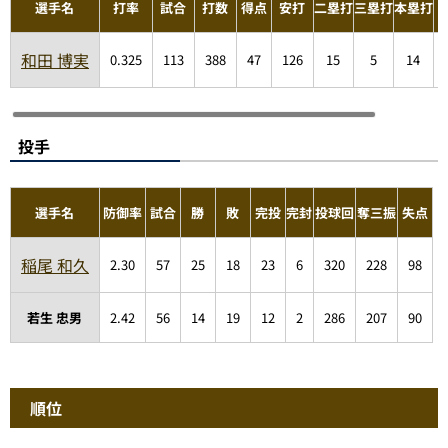
選手名
打率
試合
打数
得点
安打
二塁打
三塁打
本塁打
和田 博実
0.325
113
388
47
126
15
5
14
投手
選手名
防御率
試合
勝
敗
完投
完封
投球回
奪三振
失点
稲尾 和久
2.30
57
25
18
23
6
320
228
98
若生 忠男
2.42
56
14
19
12
2
286
207
90
順位