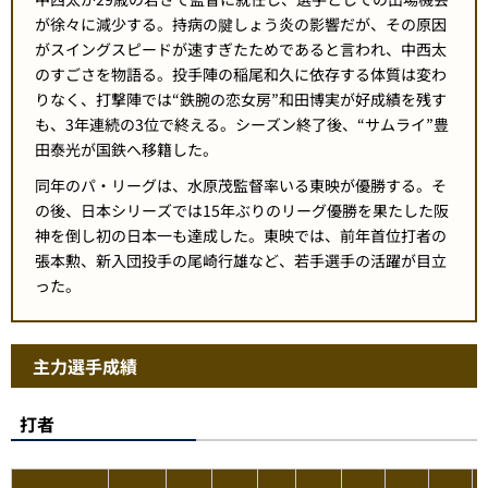
が徐々に減少する。持病の腱しょう炎の影響だが、その原因
がスイングスピードが速すぎたためであると言われ、中西太
のすごさを物語る。投手陣の稲尾和久に依存する体質は変わ
りなく、打撃陣では“鉄腕の恋女房”和田博実が好成績を残す
も、3年連続の3位で終える。シーズン終了後、“サムライ”豊
田泰光が国鉄へ移籍した。
同年のパ・リーグは、水原茂監督率いる東映が優勝する。そ
の後、日本シリーズでは15年ぶりのリーグ優勝を果たした阪
神を倒し初の日本一も達成した。東映では、前年首位打者の
張本勲、新入団投手の尾崎行雄など、若手選手の活躍が目立
った。
主力選手成績
打者