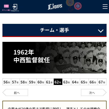
チーム・選手
1962年
中西監督就任
56
57
58
59
60
61
62
63
64
65
66
67
年
年
年
年
年
年
年
年
年
年
年
年
前へ
次へ
中西太が29歳の若さで監督に就任し、選手としての出場機会