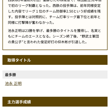
で初のリーグ制覇となった。西鉄の投手陣は、前年同様安定
した内容でリーグ１位のチーム防御率2.50という好成績を残
す。投手陣とは対照的に、チーム打率リーグ最下位と前年と
同様に打撃陣が奮わなかった。
池永正明は23勝を挙げ、最多勝のタイトルを獲得し、名実と
もにチームのエースとなる。シーズン終了後、“野武士軍団
の貴公子”と言われた俊足好打の仰木彬が引退した。
取得タイトル
最多勝
池永 正明
主力選手成績