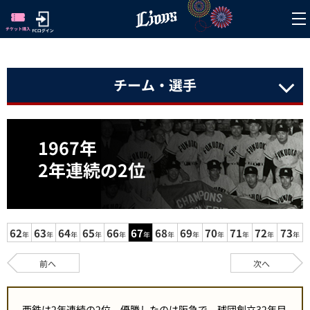
チーム・選手
1967年
2年連続の2位
62
63
64
65
66
67
68
69
70
71
72
73
年
年
年
年
年
年
年
年
年
年
年
年
前へ
次へ
西鉄は2年連続の2位。優勝したのは阪急で、球団創立32年目