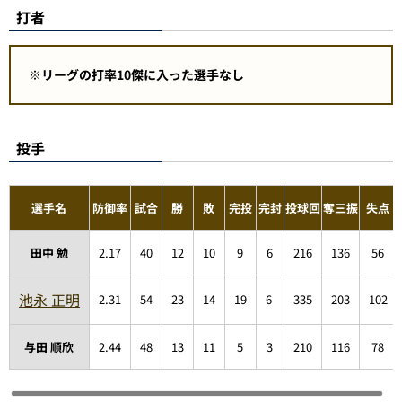
打者
※リーグの打率10傑に入った選手なし
投手
選手名
防御率
試合
勝
敗
完投
完封
投球回
奪三振
失点
田中 勉
2.17
40
12
10
9
6
216
136
56
池永 正明
2.31
54
23
14
19
6
335
203
102
与田 順欣
2.44
48
13
11
5
3
210
116
78