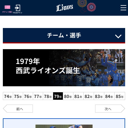
チーム・選手
1979年
西武ライオンズ誕生
74
75
76
77
78
79
80
81
82
83
84
85
年
年
年
年
年
年
年
年
年
年
年
年
前へ
次へ