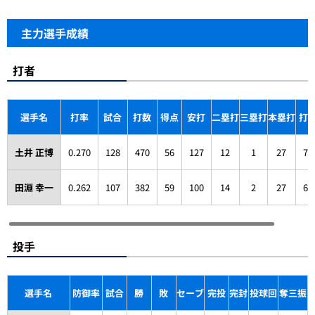
主力選手成績
打者
選手名
打率
試合
打数
得点
安打
二塁打
三塁打
本塁打
打
土井 正博
0.270
128
470
56
127
12
1
27
70
田淵 幸一
0.262
107
382
59
100
14
2
27
69
投手
選手名
防御率
試合
勝
敗
セーブ
完投
完封
投球回
奪三振