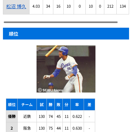
松沼 博久
4.03
34
16
10
0
10
0
212
134
順位
順位
チーム
試
勝
敗
分
率
差
優勝
近鉄
130
74
45
11
0.622
-
2
阪急
130
75
44
11
0.630
-