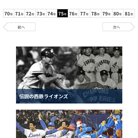
70
71
72
73
74
75
76
77
78
79
80
81
年
年
年
年
年
年
年
年
年
年
年
年
前へ
次へ
伝説の西鉄ライオンズ