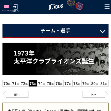
チーム・選手
1973年
太平洋クラブライオンズ誕生
70
71
72
73
74
75
76
77
78
79
80
81
年
年
年
年
年
年
年
年
年
年
年
年
前へ
次へ
太平洋クラブライオンズとなって最初の年。開幕戦でサヨナ