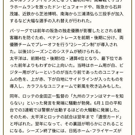
ラホームランを放ったドン･ビュフォードや、阪急から石井
茂雄、近鉄から芝池博明、南海から三浦清弘ら三投手が加入
するなど大幅な選手の入れ替えが行われた。
パ･リーグでは前年の阪急の独走優勝が影響したとされる観
客離れを防ぐため、ペナントレースを前期・後期に分け、両
優勝チームでプレーオフを行う“2シーズン制”が導入され
た。以後10シーズンこのシステムが続けられる。
太平洋は、前期4位・後期5位・通算4位となり、最下位であ
った前年よりもわずかに上向いた。当時はホーム用が白、ビ
ジター用がグレーというのが当たり前であったのユニフォー
ムの色を、上が赤、下が白地にサイドラインが入ったものを
導入し、カラフルなユニフォームで新風を吹き込みもした。
同年、ロッテの金田正一監督の「九州のファンはマナーを知
らない」といった発言を発端に騒動が勃発。6月１日の平和
台での3連戦では警察が出動するほどの大騒動に発展した。
そのため、太平洋とロッテの試合は翌年まで「遺恨カード」
と呼ばれた。翌年になって、その裏話が明らかにされること
になる。シーズン終了後には、日拓ホーム･フライヤーズが