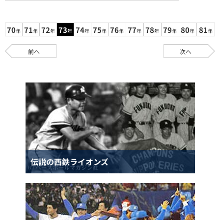
70
71
72
73
74
75
76
77
78
79
80
81
年
年
年
年
年
年
年
年
年
年
年
年
前へ
次へ
伝説の西鉄ライオンズ