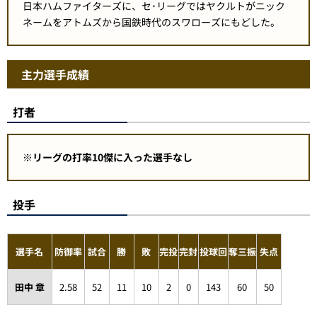
日本ハムファイターズに、セ･リーグではヤクルトがニック
ネームをアトムズから国鉄時代のスワローズにもどした。
主力選手成績
打者
※リーグの打率10傑に入った選手なし
投手
選手名
防御率
試合
勝
敗
完投
完封
投球回
奪三振
失点
田中 章
2.58
52
11
10
2
0
143
60
50