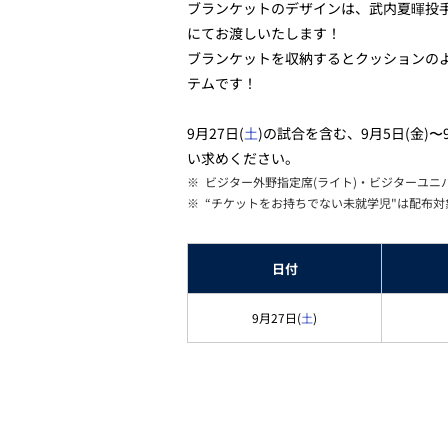
ブランケットのデザインは、武内夏暉投
にてお渡しいたします！
ブランケットを収納するとクッションのよ
テムです！
9月27日(
土
)の試合を含む、9月5日(金)
い求めください。
※
ビジター外野指定席(ライト)・ビジターユニバ
※
“チケットをお持ちでない未就学児"は配布
日付
9月27日(
土
)