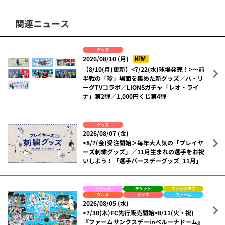
関連ニュース
グッズ
NEW!
2026/08/10 (月)
【8/10(月)更新】<7/22(水)球場発売！>～前
半戦の「珍」場面を集めた新グッズ／パ・リ
ーグTVコラボ／LIONSガチャ「レオ・ライ
ナ」第2弾／1,000円くじ第4弾
グッズ
2026/08/07 (金)
<8/7(金)受注開始＞毎年大人気の「プレイヤ
ーズ刺繍グッズ」／11月生まれの選手をお祝
いしよう！「選手バースデーグッズ_11月」
イベント
チケット
ファンクラブ
グルメ
グッズ
ファーム
2026/08/05 (水)
<7/30(木)FC先行販売開始>8/11(火・祝)
『ファームサンクスデーinベルーナドーム』