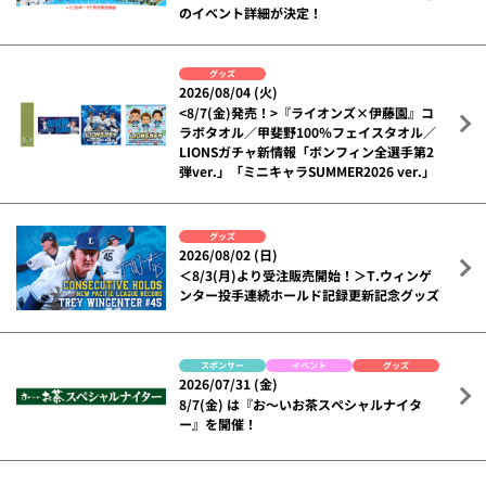
のイベント詳細が決定！
グッズ
2026/08/04 (火)
<8/7(金)発売！>『ライオンズ×伊藤園』コ
ラボタオル／甲斐野100％フェイスタオル／
LIONSガチャ新情報「ボンフィン全選手第2
弾ver.」「ミニキャラSUMMER2026 ver.」
グッズ
2026/08/02 (日)
＜8/3(月)より受注販売開始！＞T.ウィンゲ
ンター投手連続ホールド記録更新記念グッズ
スポンサー
イベント
グッズ
2026/07/31 (金)
8/7(金) は『お～いお茶スペシャルナイタ
ー』を開催！