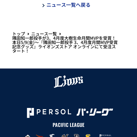
ニュース一覧へ戻る
トップ
ニュース一覧
隅田知一郎投手が3、4月度大樹生命月間MVPを受賞！
本日5/9(金)～『隅田知一郎投手 3、4月度月間MVP受賞
記念グッズ』ライオンズストア オンラインにて受注ス
タート！
PACIFIC LEAGUE