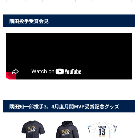
隅田投手受賞会見
隅田知一郎投手3、4月度月間MVP受賞記念グッズ