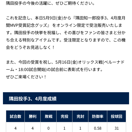
隅田投手の今後の活躍に、ぜひご期待ください。
これを記念し、本日5月9日(金)から『隅田知一郎投手3、4月度月
間MVP受賞記念グッズ』 をオンライン限定で受注販売いたしま
す。隅田投手の快挙を祝福し、その喜びをファンの皆さまと分か
ち合える特別なアイテムです。受注限定となりますので、この機
会をどうぞお見逃しなく！
また、今回の受賞を祝し、5月16日(金)オリックス戦(ベルーナド
ーム・18:00試合開始)の試合前に表彰式を行います。
ぜひご来場ください！
隅田投手3、4月度成績
試合数
勝利
敗戦
完投
完封
防御率
投球回
4
4
0
1
1
0.58
31