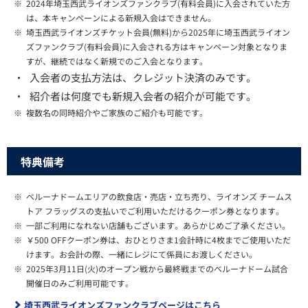
※
2024年埼玉西武ライオンズファンクラブ(有料会員)に入会されていた方
は、本キャンペーンによる新規入会はできません。
※
埼玉西武ライオンズチケット会員(無料)から2025年に埼玉西武ライオン
ズファンクラブ(有料会員)に入会される方はキャンペーン対象となりま
すが、継続ではなく新規でのご入会となります。
・
入会者の支払方法は、クレジット決済のみです。
・
紹介者は何度でも新規入会者の紹介が可能です。
※
複数名の同時紹介やご家族のご紹介も可能です。
特典備考
※
ベルーナドームエリアの飲食店・売店・立ち売り、ライオンズ チームス
トア フラッグスの支払いでご利用いただけるクーポン券となります。
※
一部ご利用になれない店舗もございます。あらかじめご了承ください。
※
￥500 OFFクーポン券は、おひとりさま1会計時に4枚までご使用いただ
けます。お会計の際、一緒にレジにて係員にお渡しください。
※
2025年3月11日(火)のオープン戦から最終戦までのベルーナドーム試合
開催日のみご利用可能です。
埼玉西武ライオンズファンクラブページはこちら