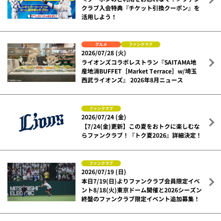
クラブ入会特典『チケット引換クーポン』を
活用しよう！
グルメ
ファンクラブ
2026/07/28 (火)
ライオンズコラボレストラン『SAITAMA地
産地消BUFFET［Market Terrace］w/埼玉
西武ライオンズ』 2026年8月ニュース
ファンクラブ
2026/07/24 (金)
【7/24(金)更新】この夏をおトクに楽しむな
らファンクラブ！『トク夏2026』詳細決定！
ファンクラブ
2026/07/19 (日)
本日7/19(日)よりファンクラブ会員限定イベ
ント8/18(火)東京ドーム開催と2026シーズン
終盤のファンクラブ限定イベント追加募集！