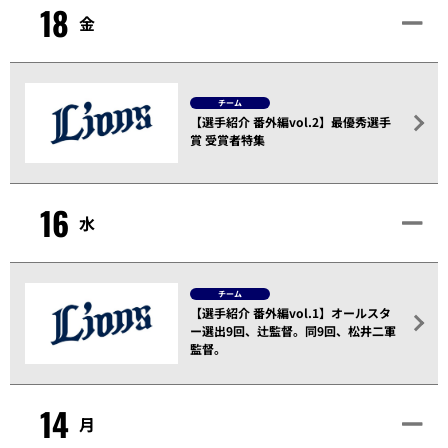
18
金
チーム
【選手紹介 番外編vol.2】最優秀選手
賞 受賞者特集
16
水
チーム
【選手紹介 番外編vol.1】オールスタ
ー選出9回、辻監督。同9回、松井二軍
監督。
14
月