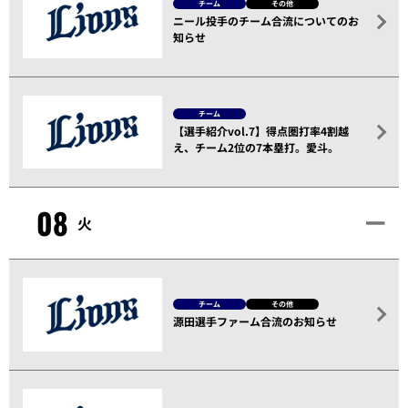
チーム
その他
ニール投手のチーム合流についてのお
知らせ
チーム
【選手紹介vol.7】得点圏打率4割越
え、チーム2位の7本塁打。愛斗。
08
火
チーム
その他
源田選手ファーム合流のお知らせ