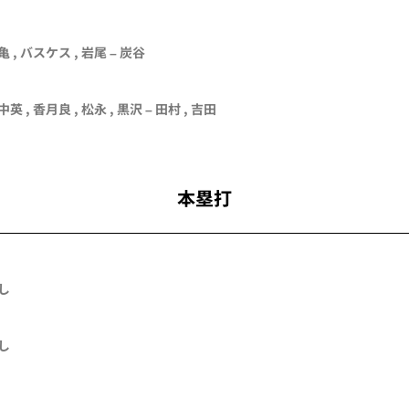
亀 , バスケス , 岩尾 – 炭谷
中英 , 香月良 ,
松永
, 黒沢 –
田村
, 吉田
本塁打
し
し