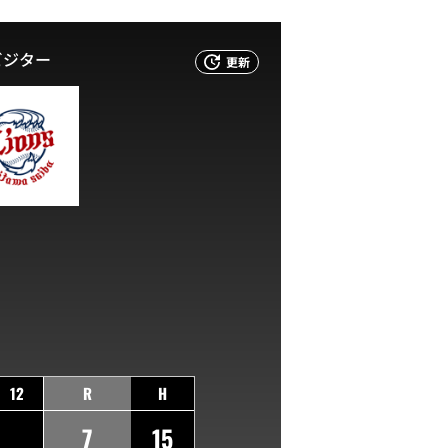
ビジター
更新
12
R
H
7
15