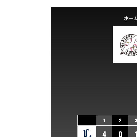
ホー
1
2
4
0