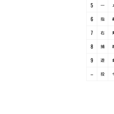
5
一
6
指
7
右
8
捕
9
遊
–
投