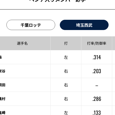
千葉ロッテ
埼玉西武
選手名
打
打率/
防御率
.314
左
森
.203
右
炭谷
–
右
岡田
.286
右
浅村
.133
左
鬼﨑