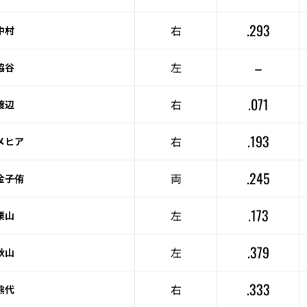
.293
右
中村
–
左
脇谷
.071
右
渡辺
.193
右
メヒア
.245
両
金子侑
.173
左
栗山
.379
左
秋山
.333
右
熊代