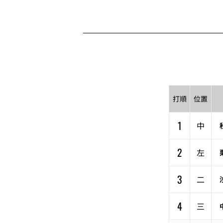
打順
位置
1
中
2
左
3
二
4
三