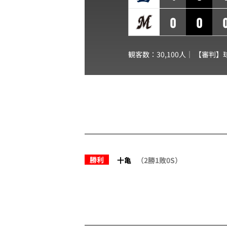
0
0
観客数：30,100人｜ 【審判】
勝利
十亀
（2勝1敗0S）