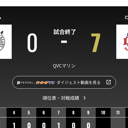
ム
0
7
試合終了
QVCマリン
ダイジェスト動画を見る
順位表・対戦成績
3
4
5
6
7
8
9
10
11
1
1
0
0
1
0
0