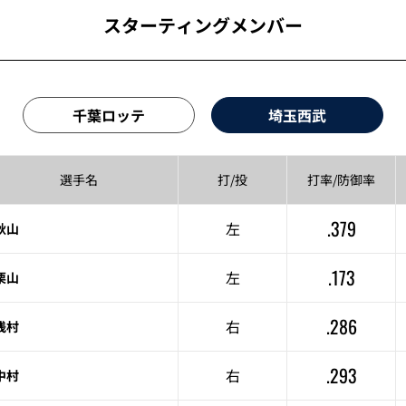
スターティングメンバー
千葉ロッテ
埼玉西武
選手名
打/投
打率/
防御率
.379
左
秋山
.173
左
栗山
.286
右
浅村
.293
右
中村