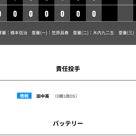
0
0
0
0
0
0
0
球審：
橋本信治
塁審(一)：
笠原昌春
塁審(二)：
木内九二生
塁審(三)
責任投手
敗戦
田中英
（0勝1敗0S）
バッテリー