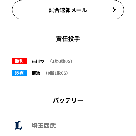
試合速報メール
責任投手
勝利
石川歩
（3勝0敗0S）
敗戦
菊池
（0勝1敗0S）
バッテリー
埼玉西武