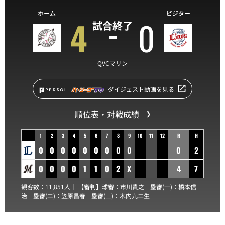
ホーム
ビジター
4
0
試合終了
QVCマリン
ダイジェスト動画を見る
順位表・対戦成績
1
2
3
4
5
6
7
8
9
10
11
12
R
H
0
0
0
0
0
0
0
0
0
0
2
0
0
0
0
1
1
0
2
X
4
7
観客数：11,851人｜ 【審判】球審：
市川貴之
塁審(一)：
橋本信
治
塁審(二)：
笠原昌春
塁審(三)：
木内九二生