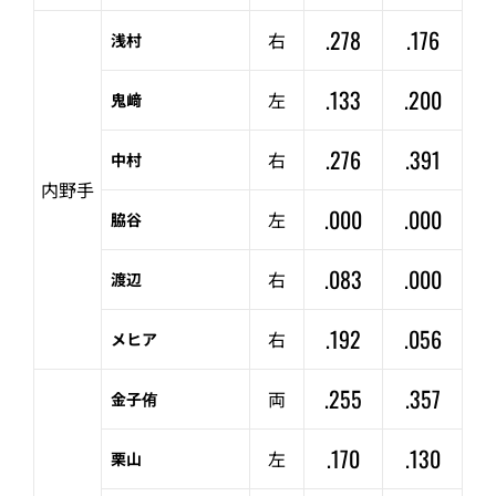
.278
.176
右
浅村
.133
.200
左
鬼﨑
.276
.391
右
中村
内野手
.000
.000
左
脇谷
.083
.000
右
渡辺
.192
.056
右
メヒア
.255
.357
両
金子侑
.170
.130
左
栗山