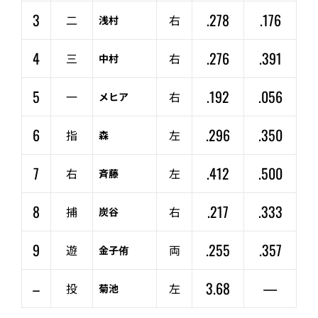
3
.278
.176
二
右
浅村
4
.276
.391
三
右
中村
5
.192
.056
一
右
メヒア
6
.296
.350
指
左
森
7
.412
.500
右
左
斉藤
8
.217
.333
捕
右
炭谷
9
.255
.357
遊
両
金子侑
–
3.68
—
投
左
菊池