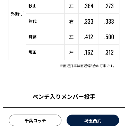
.364
.273
左
秋山
外野手
.333
.333
右
熊代
.412
.500
左
斉藤
.162
.312
左
坂田
※直近打率は直近5試合の打率です。
ベンチ入りメンバー投手
千葉ロッテ
埼玉西武