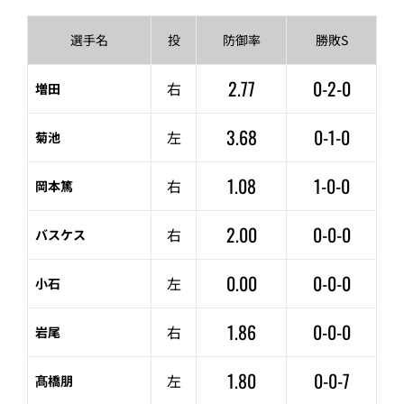
選手名
投
防御率
勝敗S
2.77
0-2-0
右
増田
3.68
0-1-0
左
菊池
1.08
1-0-0
右
岡本篤
2.00
0-0-0
右
バスケス
0.00
0-0-0
左
小石
1.86
0-0-0
右
岩尾
1.80
0-0-7
左
髙橋朋