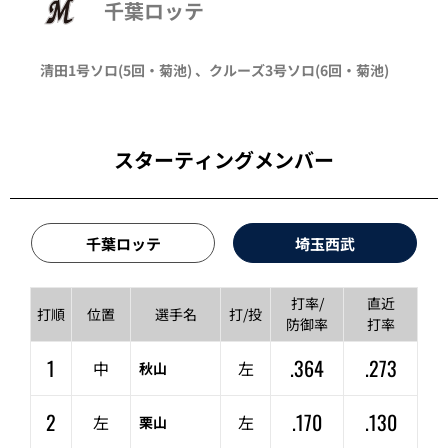
千葉ロッテ
清田
1号ソロ
(5回・
菊池
)
、
クルーズ
3号ソロ
(6回・
菊池
)
スターティングメンバー
千葉ロッテ
埼玉西武
打率/
直近
打順
位置
選手名
打/投
防御率
打率
1
.364
.273
中
左
秋山
2
.170
.130
左
左
栗山