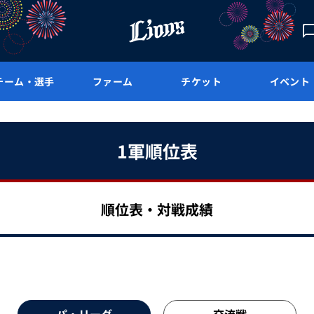
チーム・選手
ファーム
チケット
イベント
1軍順位表
順位表・対戦成績
パ・リーグ
交流戦