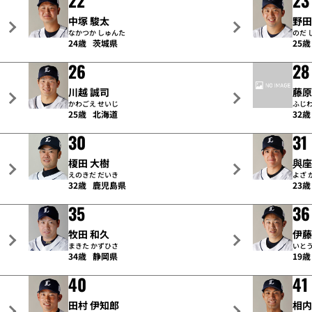
22
23
中塚 駿太
野田
なかつか しゅんた
のだ 
24歳
茨城県
25歳
26
28
川越 誠司
藤原
かわごえ せいじ
ふじ
25歳
北海道
32歳
30
31
榎田 大樹
與座
えのきだ だいき
よざ 
32歳
鹿児島県
23歳
35
36
牧田 和久
伊藤
まきた かずひさ
いとう
34歳
静岡県
19歳
40
41
田村 伊知郎
相内