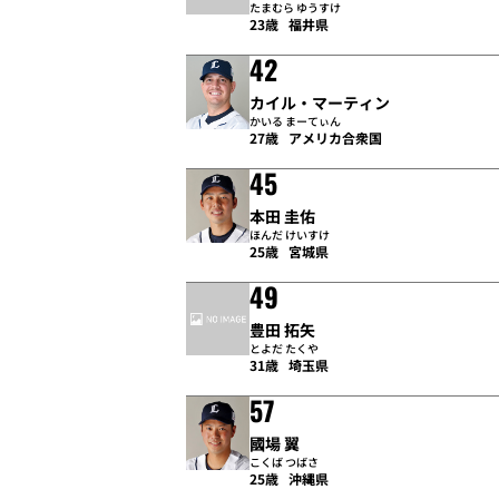
たまむら ゆうすけ
23歳
福井県
42
カイル・マーティン
かいる まーてぃん
27歳
アメリカ合衆国
45
本田 圭佑
ほんだ けいすけ
25歳
宮城県
49
豊田 拓矢
とよだ たくや
31歳
埼玉県
57
國場 翼
こくば つばさ
25歳
沖縄県