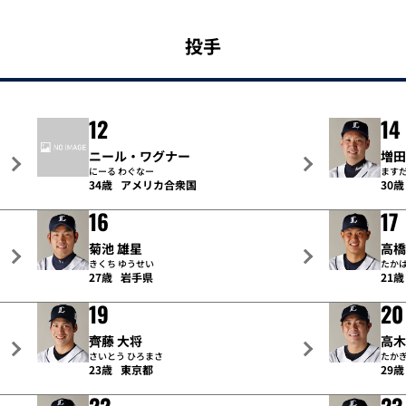
投手
12
14
ニール・ワグナー
増田
にーる わぐなー
ますだ
34歳
アメリカ合衆国
30歳
16
17
菊池 雄星
高橋
きくち ゆうせい
たかは
27歳
岩手県
21歳
19
20
齊藤 大将
高木
さいとう ひろまさ
たかぎ
23歳
東京都
29歳