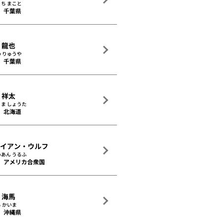
ち まこと
千葉県
 龍也
 りゅうや
千葉県
 祥太
ま しょうた
北海道
ライアン・ウルフ
あん うるふ
アメリカ合衆国
 海馬
 かいま
沖縄県