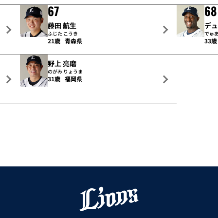
67
68
藤田 航生
デ
ふじた こうき
でゅあ
21歳
青森県
33歳
野上 亮磨
のがみ りょうま
31歳
福岡県