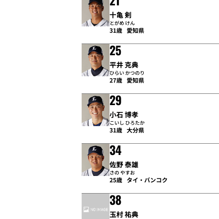
21
十亀 剣
とがめ けん
31歳
愛知県
25
平井 克典
ひらい かつのり
27歳
愛知県
29
小石 博孝
こいし ひろたか
31歳
大分県
34
佐野 泰雄
さの やすお
25歳
タイ・バンコク
38
玉村 祐典