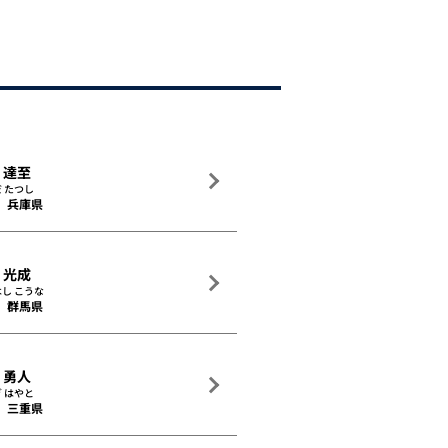
 達至
 たつし
兵庫県
 光成
し こうな
群馬県
 勇人
 はやと
三重県