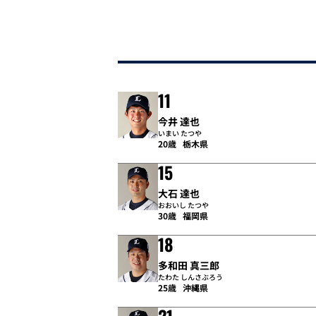
11
今井 達也
いまい たつや
20歳
栃木県
15
大石 達也
おおいし たつや
30歳
福岡県
18
多和田 真三郎
たわた しんさぶろう
25歳
沖縄県