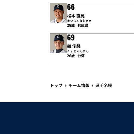
66
松本 直晃
まつもと なおあき
28歳
兵庫県
69
郭 俊麟
くぉ じゅんりん
26歳
台湾
トップ
チーム情報
選手名鑑