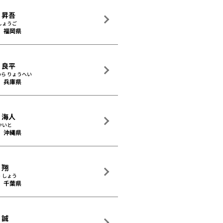
 昇吾
しょうご
福岡県
 良平
わら りょうへい
兵庫県
 海人
かいと
沖縄県
 翔
 しょう
千葉県
 誠