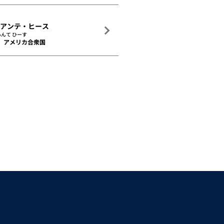
ュアンテ・ヒース
んて ひーす
アメリカ合衆国