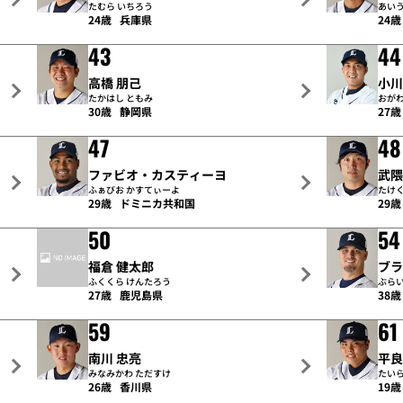
たむら いちろう
あいう
24歳
兵庫県
24歳
43
44
高橋 朋己
小川
たかはし ともみ
おがわ
30歳
静岡県
27歳
47
48
ファビオ・カスティーヨ
武隈
ふぁびお かすてぃーよ
たけく
29歳
ドミニカ共和国
29歳
50
54
福倉 健太郎
ブ
ふくくら けんたろう
ぶらい
27歳
鹿児島県
38歳
59
61
南川 忠亮
平良
みなみかわ ただすけ
たいら
26歳
香川県
19歳