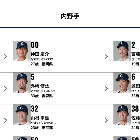
内野手
00
2
仲田 慶介
齋藤
なかた けいすけ
さいと
27歳
福岡県
19歳
5
6
外崎 修汰
源田
とのさき しゅうた
げんだ
33歳
青森県
33歳
32
38
山村 崇嘉
佐藤
やまむら たかよし
さとう
23歳
東京都
24歳