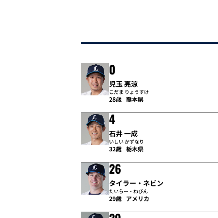
0
児玉 亮涼
こだま りょうすけ
28歳
熊本県
4
石井 一成
いしい かずなり
32歳
栃木県
26
タイラー・ネビン
たいらー・ねびん
29歳
アメリカ