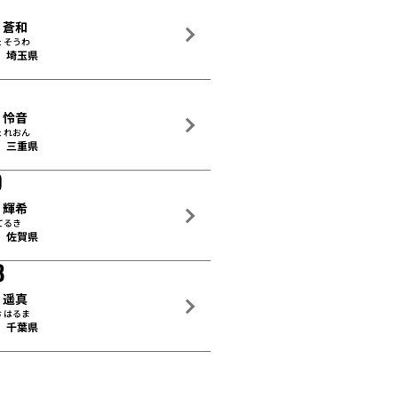
 蒼和
 そうわ
埼玉県
 怜音
 れおん
三重県
9
 輝希
てるき
佐賀県
8
 遥真
 はるま
千葉県