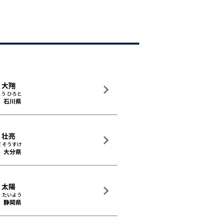
 大翔
う ひろと
石川県
 壮亮
 そうすけ
大分県
 太陽
 たいよう
静岡県