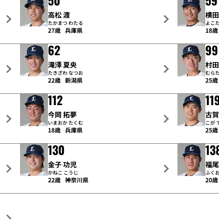
50
59
高松 渡
横田
たかまつ わたる
よこた
27歳
兵庫県
18歳
62
99
滝澤 夏央
村田
たきざわ なつお
むらた
22歳
新潟県
25歳
112
11
今岡 拓夢
古賀
いまおか たくむ
こが 
18歳
兵庫県
25歳
130
13
金子 功児
福尾
かねこ こうじ
ふくお
22歳
神奈川県
20歳