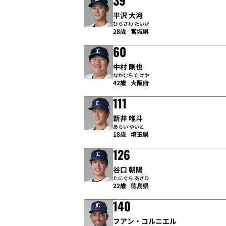
39
平沢 大河
ひらさわ たいが
28歳
宮城県
60
中村 剛也
なかむら たけや
42歳
大阪府
111
新井 唯斗
あらい ゆいと
18歳
埼玉県
126
谷口 朝陽
たにぐち あさひ
22歳
徳島県
140
フアン・コルニエル