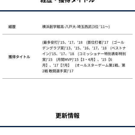
経歴
横浜創学館高-八戸大-埼玉西武(3位 '11～)
(最多安打)'15、'17、'18 (首位打者)'17 (ゴール
デングラブ賞)'13、'15、'16、'17、'18 (ベストナ
イン)'15、'17、'18 (コミッショナー特別表彰特別
獲得タイトル
賞)'15 (月間MVP)'15【3・4月】、'15【6
月】、'17【7月】 (オールスターゲーム第1戦、第
2戦 敢闘選手賞)'17
更新情報