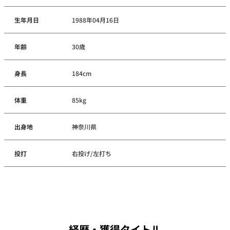
生年月日
1988年04月16日
年齢
30歳
身長
184cm
体重
85kg
出身地
神奈川県
投打
右投げ/左打ち
経歴・獲得タイトル