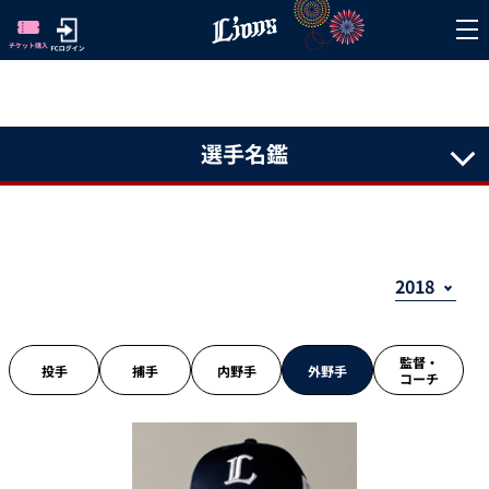
選手名鑑
監督・
投手
捕手
内野手
外野手
コーチ