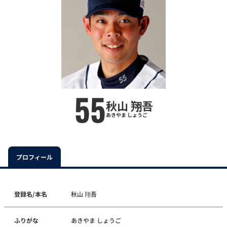
55
秋山 翔吾
あきやま しょうご
プロフィール
登録名/本名
秋山 翔吾
ふりがな
あきやま しょうご