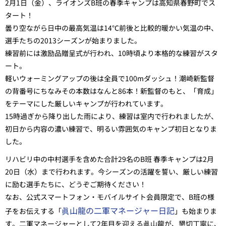
2月1日（金）、ライオンズB班の春季キャンプは高知県春野町でス
タート！
曇り空ながら日中の最高気温は14℃前後と比較的暖かい気温の中、
選手たちの2013シーズンが始まりました。
練習前には激励品贈呈式が行われ、10時頃より本格的な練習がスタ
ート。
軽いウォーミングアップの後は全員で100mダッシュ！潮崎新監督
の背番号にちなみその本数はなんと86本！新監督のもと、「育成」
をテーマにした厳しいキャンプが行われています。
15時過ぎから降り出した雨により、練習は室内で行われましたが、
初日から内容の濃い練習で、明るい雰囲気のキャンプ初日となりま
した。
リハビリ中の中村選手を含めた合計29名のB班 春季キャンプは2月
20日（水）まで行われます。今シーズンの活躍を誓い、厳しい練習
に励む選手たちに、どうぞご期待ください！
なお、公式スマートフォン・モバイルサイト会員限定で、B班の様
眞山龍の二軍マネージャー日記
子をお伝えする「
」も始まりま
す。二軍マネージャーとして2年目を迎える眞山龍が、懇切丁寧に、