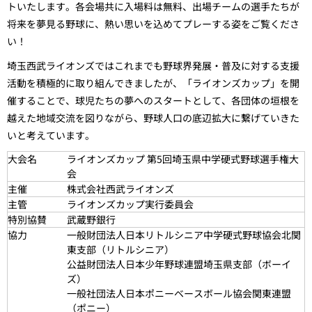
トいたします。各会場共に入場料は無料、出場チームの選手たちが
将来を夢見る野球に、熱い思いを込めてプレーする姿をご覧くださ
い！
埼玉西武ライオンズではこれまでも野球界発展・普及に対する支援
活動を積極的に取り組んできましたが、「ライオンズカップ」を開
催することで、球児たちの夢へのスタートとして、各団体の垣根を
越えた地域交流を図りながら、野球人口の底辺拡大に繋げていきた
いと考えています。
大会名
ライオンズカップ 第5回埼玉県中学硬式野球選手権大
会
主催
株式会社西武ライオンズ
主管
ライオンズカップ実行委員会
特別協賛
武蔵野銀行
協力
一般財団法人日本リトルシニア中学硬式野球協会北関
東支部（リトルシニア）
公益財団法人日本少年野球連盟埼玉県支部（ボーイ
ズ）
一般社団法人日本ポニーベースボール協会関東連盟
（ポニー）