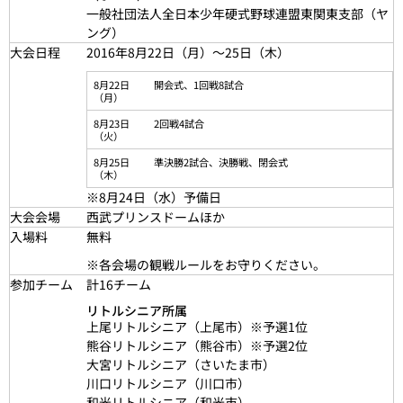
一般社団法人全日本少年硬式野球連盟東関東支部（ヤ
ング）
大会日程
2016年8月22日（月）～25日（木）
8月22日
開会式、1回戦8試合
（月）
8月23日
2回戦4試合
（火）
8月25日
準決勝2試合、決勝戦、閉会式
（木）
※8月24日（水）予備日
大会会場
西武プリンスドームほか
入場料
無料
※各会場の観戦ルールをお守りください。
参加チーム
計16チーム
リトルシニア所属
上尾リトルシニア（上尾市）※予選1位
熊谷リトルシニア（熊谷市）※予選2位
大宮リトルシニア（さいたま市）
川口リトルシニア（川口市）
和光リトルシニア（和光市）