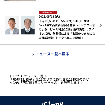
西武グループ
2026/05/19 (火)
【5/19(火)更新】5/29(金)～31(日)横浜
DeNA戦で西武新宿駅発 特急レッドアロー号
による「ビール特急2026」運行決定！/ライ
オンズ元、前監督による『お酒のつまみにな
る野球談議』トークも車内で開催！
ニュース一覧へ戻る
トップ
ニュース一覧
「駅の推し獅子」全13エリアにあわせた13種類のデザ
インの「西武線1日フリーきっぷ」を発売します！