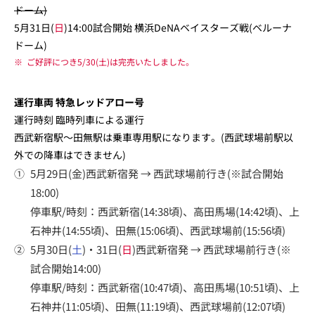
ドーム)
5月31日(
日
)14:00試合開始 横浜DeNAベイスターズ戦(ベルーナ
ドーム)
※
ご好評につき5/30(土)は完売いたしました。
運行車両 特急レッドアロー号
運行時刻 臨時列車による運行
西武新宿駅～田無駅は乗車専用駅になります。(西武球場前駅以
外での降車はできません)
①
5月29日(金)西武新宿発 → 西武球場前行き(※試合開始
18:00)
停車駅/時刻：西武新宿(14:38頃)、高田馬場(14:42頃)、上
石神井(14:55頃)、田無(15:06頃)、西武球場前(15:56頃)
②
5月30日(
土
)・31日(
日
)西武新宿発 → 西武球場前行き(※
試合開始14:00)
停車駅/時刻：西武新宿(10:47頃)、高田馬場(10:51頃)、上
石神井(11:05頃)、田無(11:19頃)、西武球場前(12:07頃)