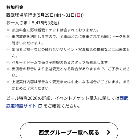
参加料金
西武球場前行き(5月29日(金)～31日(
日
))
お一人さま：5,478円(税込)
※
参加料金に野球観戦チケットは含まれておりません。
※
車内放送を利用しますので、全車両どこに乗車されても同じトークをお
聴きいただけます。
※
出演者と握手などの触れ合いやサイン・写真撮影の依頼などは出来ませ
ん。
※
ベルーナドームで売り子経験のあるスタッフも乗車します。
※
出演者の都合により急遽変更となる場合がありますので、ご了承くださ
い。
※
上記実施内容は予告なく変更または中止になる場合がございます。あら
かじめご了承ください。
ビール特急2026の詳細、イベントチケット購入に関しては
西武
鉄道特設サイト
をご確認ください。
西武グループ一覧へ戻る