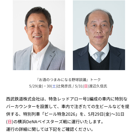
『お酒のつまみになる野球談議』トーク
5/29(金)・30(
土
)辻発彦氏 / 5/31(
日
)渡辺久信氏
西武鉄道株式会社は、特急レッドアロー号1編成の車内に特別な
バーカウンターを設置して、車内で注ぎたての生ビールなどを提
供する、特別列車「ビール特急2026」を、5月29日(金)～31日
(
日
)の横浜DeNAベイスターズ戦に運行いたします。
運行の詳細に関しては下記をご確認ください。