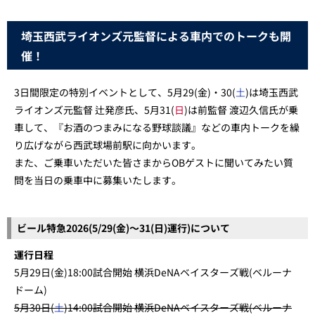
埼玉西武ライオンズ元監督による車内でのトークも開
催！
3日間限定の特別イベントとして、5月29(金)・30(
土
)は埼玉西武
ライオンズ元監督 辻発彦氏、5月31(
日
)は前監督 渡辺久信氏が乗
車して、『お酒のつまみになる野球談議』などの車内トークを繰
り広げながら西武球場前駅に向かいます。
また、ご乗車いただいた皆さまからOBゲストに聞いてみたい質
問を当日の乗車中に募集いたします。
ビール特急2026(5/29(金)～31(日)運行)について
運行日程
5月29日(金)18:00試合開始 横浜DeNAベイスターズ戦(ベルーナ
ドーム)
5月30日(
土
)14:00試合開始 横浜DeNAベイスターズ戦(ベルーナ