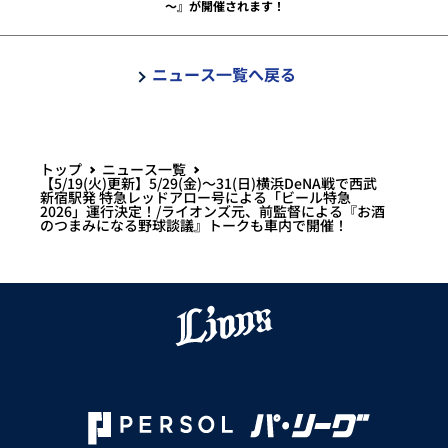
～』が開催されます！
ニュース一覧へ戻る
トップ
ニュース一覧
【5/19(火)更新】5/29(金)～31(日)横浜DeNA戦で西武
新宿駅発 特急レッドアロー号による「ビール特急
2026」運行決定！/ライオンズ元、前監督による『お酒
のつまみになる野球談議』トークも車内で開催！