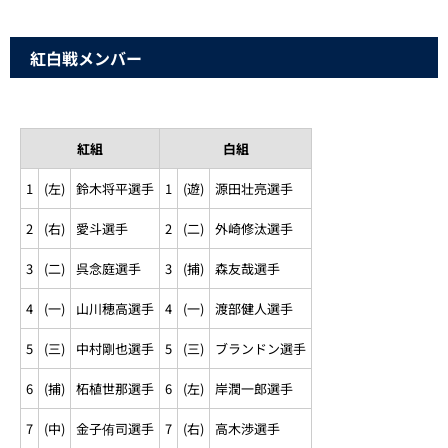
紅白戦メンバー
紅組
白組
1
(左)
鈴木将平選手
1
(遊)
源田壮亮選手
2
(右)
愛斗選手
2
(二)
外崎修汰選手
3
(二)
呉念庭選手
3
(捕)
森友哉選手
4
(一)
山川穂高選手
4
(一)
渡部健人選手
5
(三)
中村剛也選手
5
(三)
ブランドン選手
6
(捕)
柘植世那選手
6
(左)
岸潤一郎選手
7
(中)
金子侑司選手
7
(右)
高木渉選手