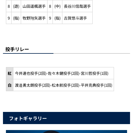
8
(遊)
山田遥楓選手
8
(中)
長谷川信哉選手
9
(指)
牧野翔矢選手
9
(指)
古賀悠斗選手
投手リレー
紅
今井達也投手(2回)-佐々木健投手(2回)-宮川哲投手(1回)
白
渡邉勇太朗投手(2回)-松本航投手(2回)-平井克典投手(1回)
フォトギャラリー