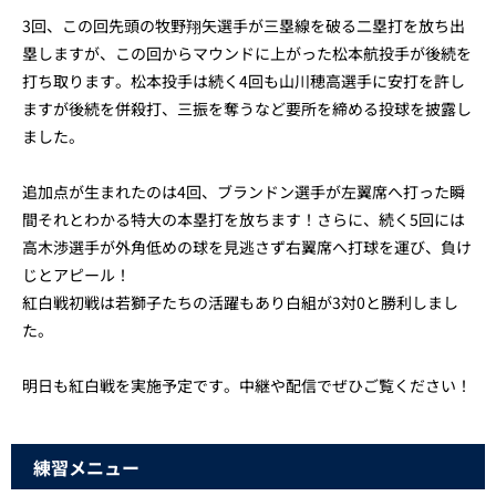
3回、この回先頭の牧野翔矢選手が三塁線を破る二塁打を放ち出
塁しますが、この回からマウンドに上がった松本航投手が後続を
打ち取ります。松本投手は続く4回も山川穂高選手に安打を許し
ますが後続を併殺打、三振を奪うなど要所を締める投球を披露し
ました。
追加点が生まれたのは4回、ブランドン選手が左翼席へ打った瞬
間それとわかる特大の本塁打を放ちます！さらに、続く5回には
高木渉選手が外角低めの球を見逃さず右翼席へ打球を運び、負け
じとアピール！
紅白戦初戦は若獅子たちの活躍もあり白組が3対0と勝利しまし
た。
明日も紅白戦を実施予定です。中継や配信でぜひご覧ください！
練習メニュー