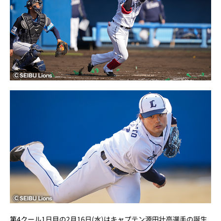
第4クール1日目の2月16日(水)はキャプテン源田壮亮選手の誕生