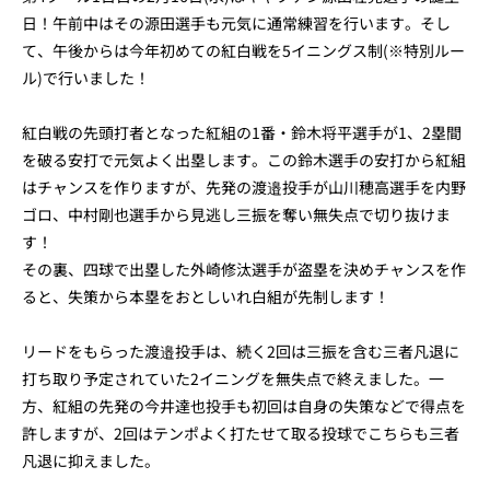
日！午前中はその源田選手も元気に通常練習を行います。そし
て、午後からは今年初めての紅白戦を5イニングス制(※特別ルー
ル)で行いました！
紅白戦の先頭打者となった紅組の1番・鈴木将平選手が1、2塁間
を破る安打で元気よく出塁します。この鈴木選手の安打から紅組
はチャンスを作りますが、先発の渡邉投手が山川穂高選手を内野
ゴロ、中村剛也選手から見逃し三振を奪い無失点で切り抜けま
す！
その裏、四球で出塁した外崎修汰選手が盗塁を決めチャンスを作
ると、失策から本塁をおとしいれ白組が先制します！
リードをもらった渡邉投手は、続く2回は三振を含む三者凡退に
打ち取り予定されていた2イニングを無失点で終えました。一
方、紅組の先発の今井達也投手も初回は自身の失策などで得点を
許しますが、2回はテンポよく打たせて取る投球でこちらも三者
凡退に抑えました。