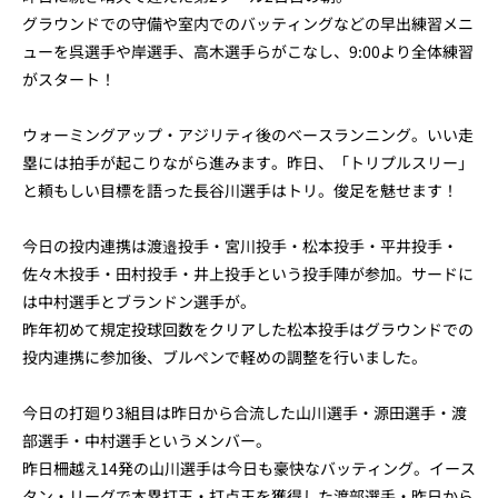
グラウンドでの守備や室内でのバッティングなどの早出練習メニ
ューを呉選手や岸選手、高木選手らがこなし、9:00より全体練習
がスタート！
ウォーミングアップ・アジリティ後のベースランニング。いい走
塁には拍手が起こりながら進みます。昨日、「トリプルスリー」
と頼もしい目標を語った長谷川選手はトリ。俊足を魅せます！
今日の投内連携は渡邉投手・宮川投手・松本投手・平井投手・
佐々木投手・田村投手・井上投手という投手陣が参加。サードに
は中村選手とブランドン選手が。
昨年初めて規定投球回数をクリアした松本投手はグラウンドでの
投内連携に参加後、ブルペンで軽めの調整を行いました。
今日の打廻り3組目は昨日から合流した山川選手・源田選手・渡
部選手・中村選手というメンバー。
昨日柵越え14発の山川選手は今日も豪快なバッティング。イース
タン・リーグで本塁打王・打点王を獲得した渡部選手・昨日から