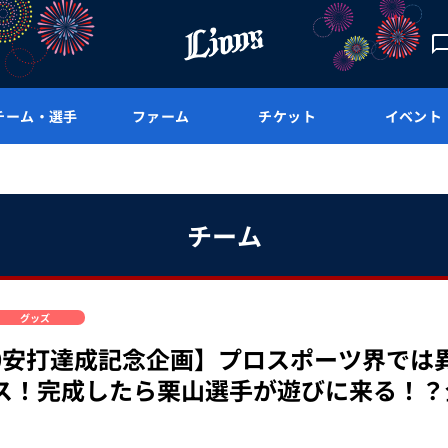
チーム・選手
ファーム
チケット
イベント
チーム
グッズ
00安打達成記念企画】プロスポーツ界で
ス！完成したら栗山選手が遊びに来る！？