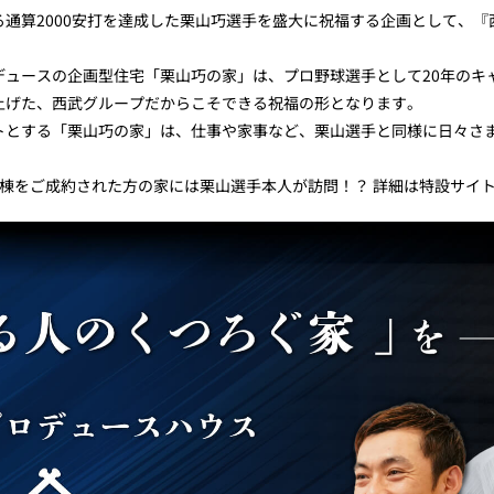
通算2000安打を達成した栗山巧選手を盛大に祝福する企画として、『
デュースの企画型住宅「栗山巧の家」は、プロ野球選手として20年のキ
上げた、西武グループだからこそできる祝福の形となります。
トとする「栗山巧の家」は、仕事や家事など、栗山選手と同様に日々さま
1棟をご成約された方の家には栗山選手本人が訪問！？ 詳細は特設サイ