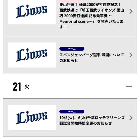
栗山巧選手 通算2000安打達成記念！
西武鉄道で「埼玉西武ライオンズ 栗山
巧 2000安打達成 記念乗車券 ～
Memorial scene～」 を発売いたしま
す！
チーム
スパンジェンバーグ選手 帰国について
のお知らせ
21
火
チーム
10/5(火)、6(水)千葉ロッテマリーンズ
戦試合開始時間変更のお知らせ