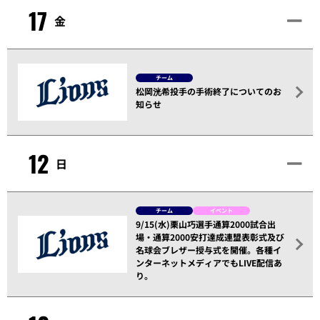
17
金
チーム
松岡洸希投手の手術終了についてのお
知らせ
12
日
チーム
イベント
9/15(水)栗山巧選手通算2000試合出
場・通算2000安打達成連盟表彰式及び
名球会ブレザー授与式を開催。各種イ
ンターネットメディアでもLIVE配信あ
り。