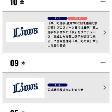
10
金
チーム
グッズ
【栗山巧選手 通算2000安打達成記念
企画】プロスポーツ界では異例！栗山
選手がまさかの「家」をプロデュー
ス！完成したら栗山選手が遊びに来
る！？企画型住宅『栗山巧の家』本日
より受付開始
09
木
チーム
公式戦日程追加のお知らせ