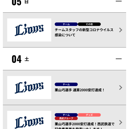
05
日
チーム
その他
チームスタッフの新型コロナウイルス
感染について
04
土
チーム
栗山巧選手 通算2000安打達成！
チーム
グッズ
西武グループ
栗山巧選手2000安打達成！西武鉄道で
記念乗車券を発売いたします！