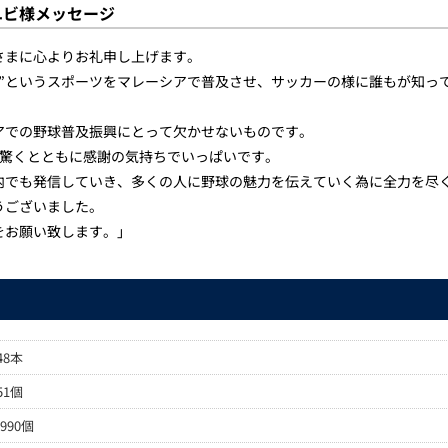
ユビ様メッセージ
さまに心よりお礼申し上げます。
球”というスポーツをマレーシアで普及させ、サッカーの様に誰もが知っ
アでの野球普及振興にとって欠かせないものです。
き、驚くとともに感謝の気持ちでいっぱいです。
内でも発信していき、多くの人に野球の魅力を伝えていく為に全力を尽
うございました。
をお願い致します。」
48本
51個
,990個