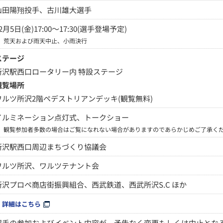
山田陽翔投手、古川雄大選手
2月5日(金)17:00～17:30(選手登場予定)
※
荒天および雨天中止、小雨決行
ステージ
所沢駅西口ロータリー内 特設ステージ
観覧場所
ワルツ所沢2階ペデストリアンデッキ(観覧無料)
イルミネーション点灯式、トークショー
※
観覧参加者多数の場合はご覧になれない場合がありますのであらかじめご了承く
所沢駅西口周辺まちづくり協議会
ワルツ所沢、ワルツテナント会
所沢プロペ商店街振興組合、西武鉄道、西武所沢S.C ほか
詳細はこちら
選手の参加およびイベント内容が、予告なく変更もしくは中止とな