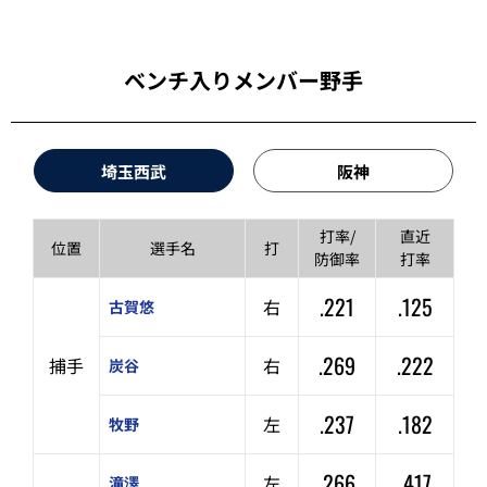
ベンチ入りメンバー野手
埼玉西武
阪神
打率/
直近
位置
選手名
打
防御率
打率
.221
.125
右
古賀悠
.269
.222
捕手
右
炭谷
.237
.182
左
牧野
.266
.417
左
滝澤