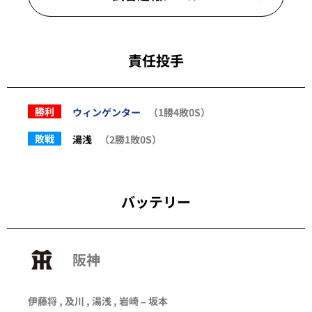
責任投手
勝利
ウィンゲンター
（1勝4敗0S）
敗戦
湯浅
（2勝1敗0S）
バッテリー
阪神
伊藤将 , 及川 , 湯浅 , 岩崎 – 坂本