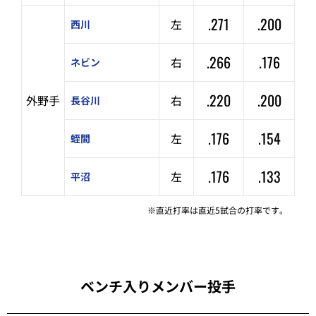
.271
.200
左
西川
.266
.176
右
ネビン
.220
.200
外野手
右
長谷川
.176
.154
左
蛭間
.176
.133
左
平沼
※直近打率は直近5試合の打率です。
ベンチ入りメンバー投手