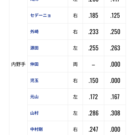
.185
.125
右
セデーニョ
.233
.250
右
外崎
.255
.263
左
源田
–
.000
内野手
両
仲田
.150
.000
右
児玉
.172
.167
左
元山
.286
.308
左
山村
.247
.000
右
中村剛