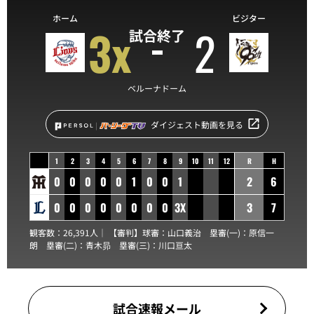
ホーム
ビジター
3x
2
試合終了
ベルーナドーム
ダイジェスト動画を見る
1
2
3
4
5
6
7
8
9
10
11
12
R
H
0
0
0
0
0
1
0
0
1
2
6
0
0
0
0
0
0
0
0
3X
3
7
観客数：26,391人｜ 【審判】球審：
山口義治
塁審(一)：
原信一
朗
塁審(二)：
青木昴
塁審(三)：
川口亘太
試合速報メール