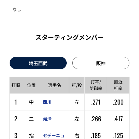
なし
スターティングメンバー
埼玉西武
阪神
打率/
直近
打順
位置
選手名
打/投
防御率
打率
1
.271
.200
中
左
西川
2
.266
.417
二
左
滝澤
3
.185
.125
指
右
セデーニョ