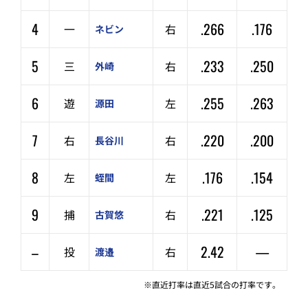
4
.266
.176
一
右
ネビン
5
.233
.250
三
右
外崎
6
.255
.263
遊
左
源田
7
.220
.200
右
右
長谷川
8
.176
.154
左
左
蛭間
9
.221
.125
捕
右
古賀悠
–
2.42
—
投
右
渡邉
※直近打率は直近5試合の打率です。