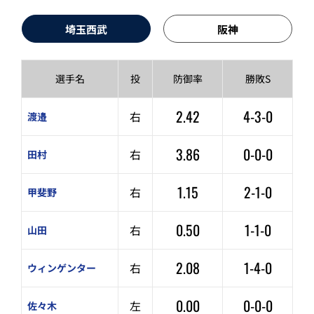
埼玉西武
阪神
選手名
投
防御率
勝敗S
2.42
4-3-0
右
渡邉
3.86
0-0-0
右
田村
1.15
2-1-0
右
甲斐野
0.50
1-1-0
右
山田
2.08
1-4-0
右
ウィンゲンター
0.00
0-0-0
左
佐々木