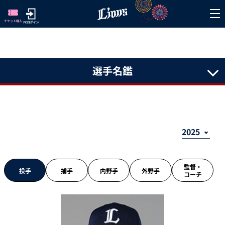
選手名鑑
監督・
投手
捕手
内野手
外野手
コーチ