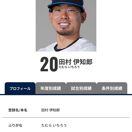
20
田村 伊知郎
たむら いちろう
年度別成績
試合別成績
条件別成績
プロフィール
登録名/本名
田村 伊知郎
ふりがな
たむら いちろう