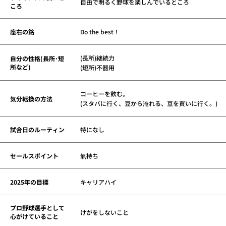
自由で明るく野球を楽しんでいるところ
ころ
座右の銘
Do the best！
(長所)継続力
自分の性格(長所･短
所など)
(短所)不器用
コーヒーを飲む。
気分転換の方法
(スタバに行く、豆から淹れる、豆を買いに行く。)
試合日のルーティン
特になし
セールスポイント
氣持ち
2025年の目標
キャリアハイ
プロ野球選手として
けがをしないこと
心がけていること