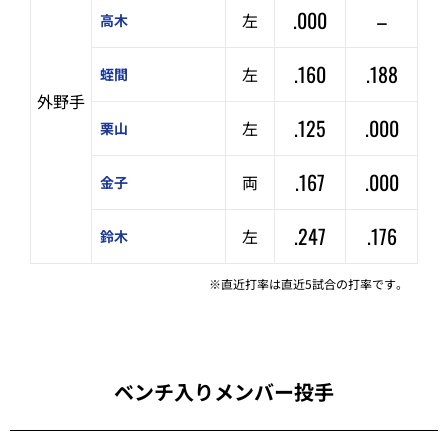
.000
–
左
高木
.160
.188
左
蛭間
外野手
.125
.000
左
栗山
.167
.000
両
金子
.247
.176
左
鈴木
※直近打率は直近5試合の打率です。
ベンチ入りメンバー投手