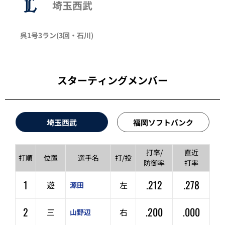
埼玉西武
呉
1号3ラン
(3回・
石川
)
スターティングメンバー
埼玉西武
福岡ソフトバンク
打率/
直近
打順
位置
選手名
打/投
防御率
打率
1
.212
.278
遊
左
源田
2
.200
.000
三
右
山野辺