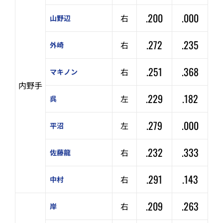
.200
.000
右
山野辺
.272
.235
右
外崎
.251
.368
右
マキノン
内野手
.229
.182
左
呉
.279
.000
左
平沼
.232
.333
右
佐藤龍
.291
.143
右
中村
.209
.263
右
岸