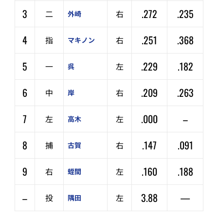
3
.272
.235
二
右
外崎
4
.251
.368
指
右
マキノン
5
.229
.182
一
左
呉
6
.209
.263
中
右
岸
7
.000
–
左
左
高木
8
.147
.091
捕
右
古賀
9
.160
.188
右
左
蛭間
–
3.88
—
投
左
隅田