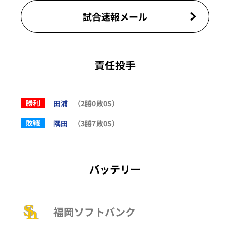
試合速報メール
責任投手
勝利
田浦
（2勝0敗0S）
敗戦
隅田
（3勝7敗0S）
バッテリー
福岡ソフトバンク