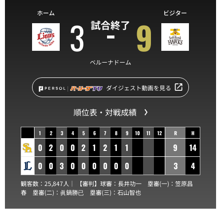
ホーム
ビジター
3
9
試合終了
ベルーナドーム
ダイジェスト動画を見る
順位表・対戦成績
1
2
3
4
5
6
7
8
9
10
11
12
R
H
0
2
0
0
2
1
2
1
1
9
14
0
0
3
0
0
0
0
0
0
3
4
観客数：25,847人｜ 【審判】球審：
長井功一
塁審(一)：
笠原昌
春
塁審(二)：
眞鍋勝已
塁審(三)：
石山智也