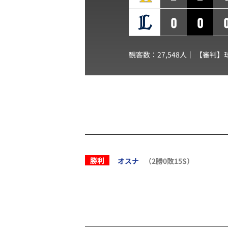
0
0
観客数：27,548人｜ 【審判】
勝利
オスナ
（2勝0敗15S）