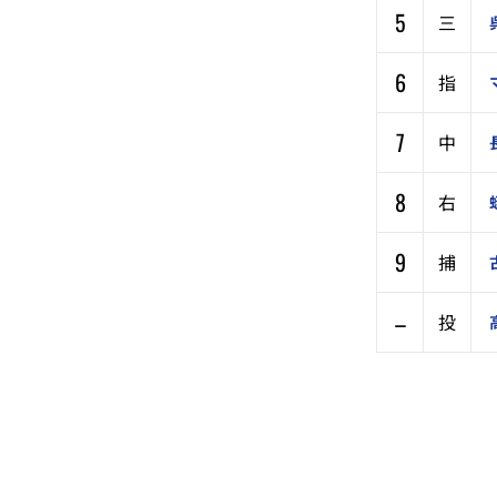
5
三
6
指
7
中
8
右
9
捕
–
投