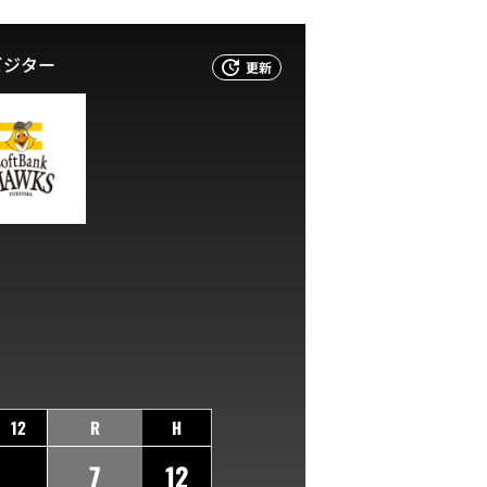
ビジター
更新
12
R
H
7
12