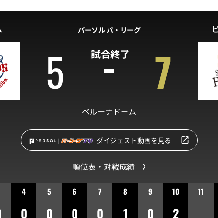
ム
パーソル パ・リーグ
5
7
試合終了
ベルーナドーム
ダイジェスト動画を見る
順位表・対戦成績
3
4
5
6
7
8
9
10
11
0
0
0
0
0
1
0
2