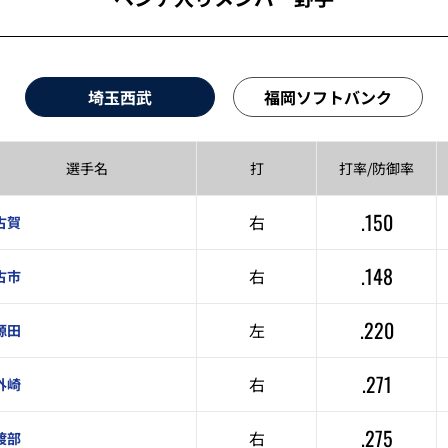
埼玉西武
福岡ソフトバンク
選手名
打
打率/
防御率
.150
右
古賀
.148
右
古市
.220
左
源田
.271
右
外崎
.275
右
渡部