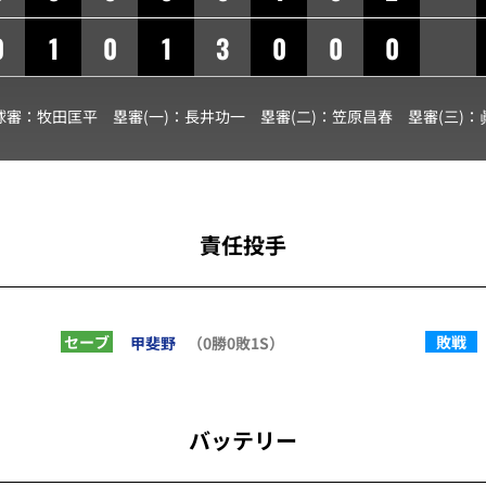
0
1
0
1
3
0
0
0
球審：
牧田匡平
塁審(一)：
長井功一
塁審(二)：
笠原昌春
塁審(三)：
責任投手
セーブ
敗戦
甲斐野
（0勝0敗1S）
バッテリー