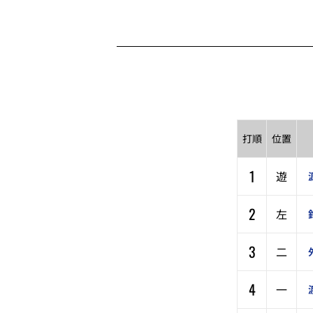
打順
位置
1
遊
2
左
3
二
4
一