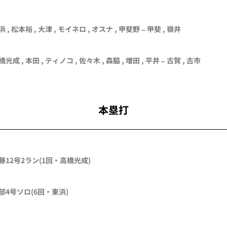
浜
,
松本裕
,
大津
,
モイネロ
,
オスナ
,
甲斐野
–
甲斐
,
嶺井
橋光成
,
本田
,
ティノコ
,
佐々木
,
森脇
,
増田
,
平井
–
古賀
,
古市
本塁打
藤
12号2ラン
(1回・
高橋光成
)
部
4号ソロ
(6回・
東浜
)