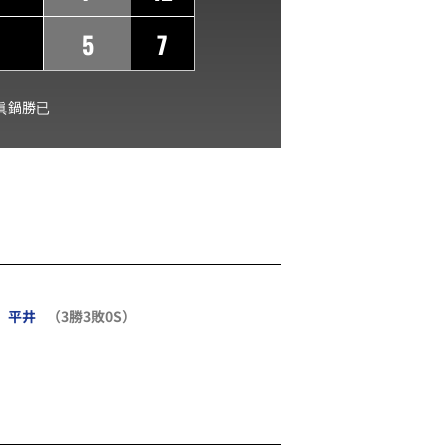
5
7
眞鍋勝已
平井
（3勝3敗0S）