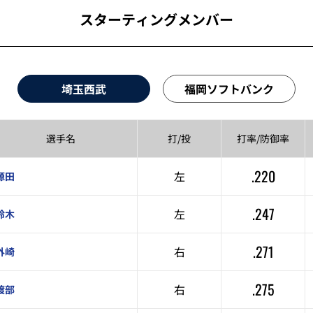
スターティングメンバー
埼玉西武
福岡ソフトバンク
選手名
打/投
打率/
防御率
.220
左
源田
.247
左
鈴木
.271
右
外崎
.275
右
渡部