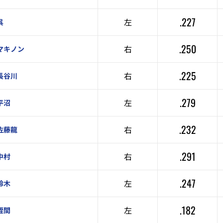
.227
左
呉
.250
右
マキノン
.225
右
長谷川
.279
左
平沼
.232
右
佐藤龍
.291
右
中村
.247
左
鈴木
.182
左
蛭間