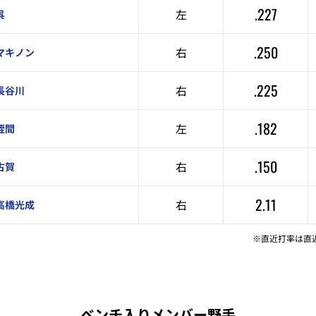
.227
左
呉
.250
右
マキノン
.225
右
長谷川
.182
左
蛭間
.150
右
古賀
2.11
右
高橋光成
※直近打率は直
ベンチ入りメンバー野手