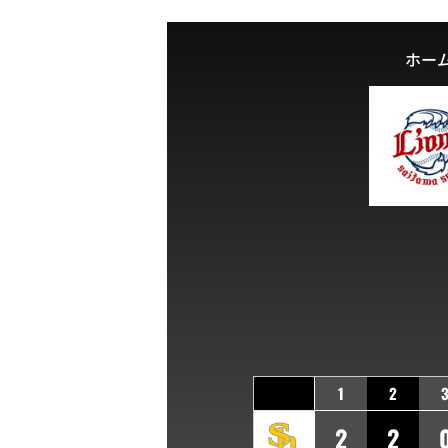
ホー
1
2
2
2