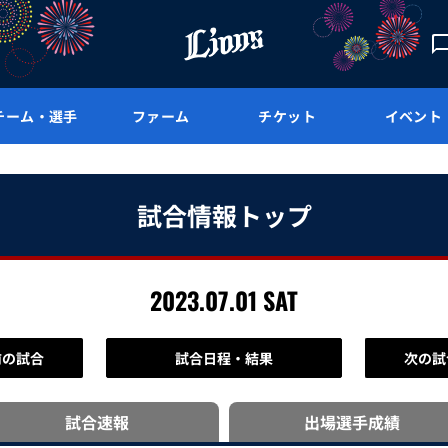
チーム・選手
ファーム
チケット
イベント
試合情報トップ
2023.07.01 SAT
前の試合
試合日程・結果
次の試
試合速報
出場選手
成績