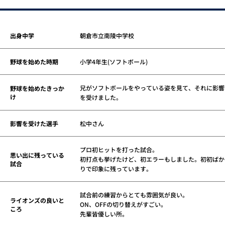
出身中学
朝倉市立南陵中学校
野球を始めた時期
小学4年生(ソフトボール)
兄がソフトボールをやっている姿を見て、それに影響
野球を始めたきっか
け
を受けました。
影響を受けた選手
松中さん
プロ初ヒットを打った試合。
思い出に残っている
初打点も挙げたけど、初エラーもしました。初初ばか
試合
りで印象に残っています。
試合前の練習からとても雰囲気が良い。
ライオンズの良いと
ON、OFFの切り替えがすごい。
ころ
先輩皆優しい所。