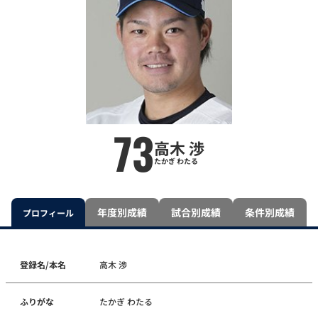
73
高木 渉
たかぎ わたる
年度別成績
試合別成績
条件別成績
プロフィール
登録名/本名
高木 渉
ふりがな
たかぎ わたる