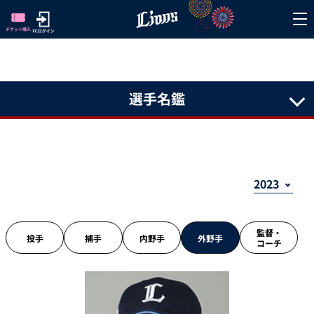
選手名鑑
監督・
投手
捕手
内野手
外野手
コーチ