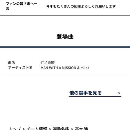
ファンの皆さまへ一
今年もたくさんの応援よろしくお願いします
言
登場曲
絆ノ奇跡
曲名
アーティスト名
MAN WITH A MISSION & milet
トップ
チーム情報
選手名鑑
高木 渉