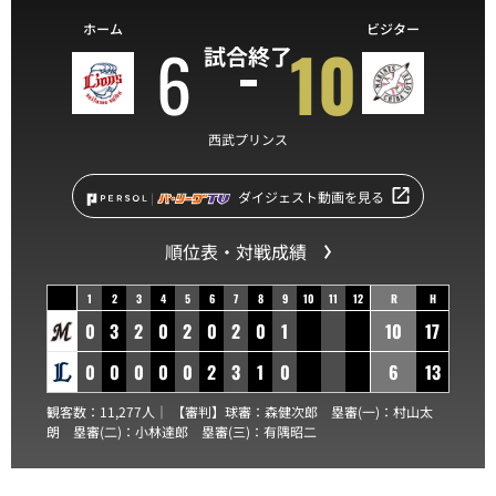
ホーム
ビジター
6
10
試合終了
西武プリンス
ダイジェスト動画を見る
順位表・対戦成績
1
2
3
4
5
6
7
8
9
10
11
12
R
H
0
3
2
0
2
0
2
0
1
10
17
0
0
0
0
0
2
3
1
0
6
13
観客数：11,277人｜ 【審判】球審：
森健次郎
塁審(一)：
村山太
朗
塁審(二)：
小林達郎
塁審(三)：
有隅昭二