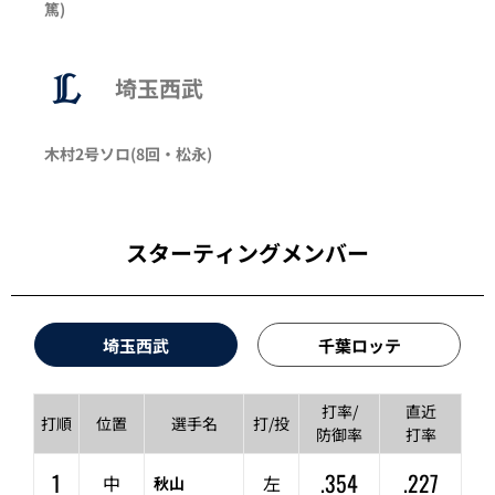
篤
)
埼玉西武
木村
2号ソロ
(8回・
松永
)
スターティングメンバー
埼玉西武
千葉ロッテ
打率/
直近
打順
位置
選手名
打/投
防御率
打率
1
.354
.227
中
左
秋山