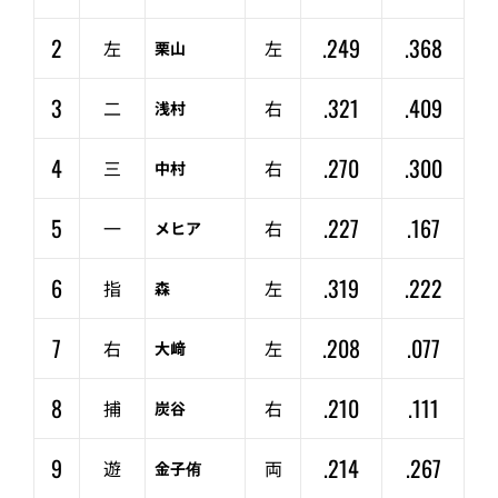
2
.249
.368
左
左
栗山
3
.321
.409
二
右
浅村
4
.270
.300
三
右
中村
5
.227
.167
一
右
メヒア
6
.319
.222
指
左
森
7
.208
.077
右
左
大﨑
8
.210
.111
捕
右
炭谷
9
.214
.267
遊
両
金子侑