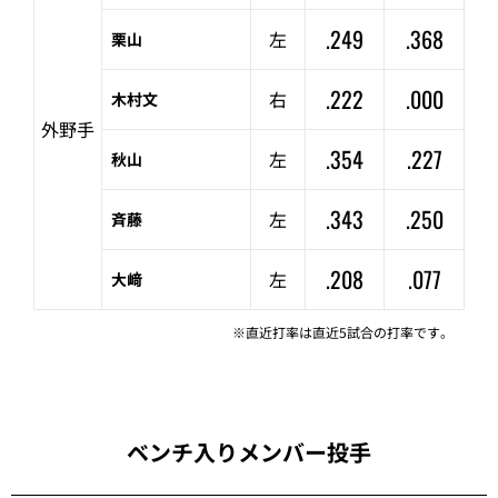
.249
.368
左
栗山
.222
.000
右
木村文
外野手
.354
.227
左
秋山
.343
.250
左
斉藤
.208
.077
左
大﨑
※直近打率は直近5試合の打率です。
ベンチ入りメンバー投手