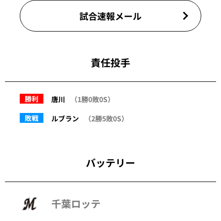
試合速報メール
責任投手
勝利
唐川
（1勝0敗0S）
敗戦
ルブラン
（2勝5敗0S）
バッテリー
千葉ロッテ