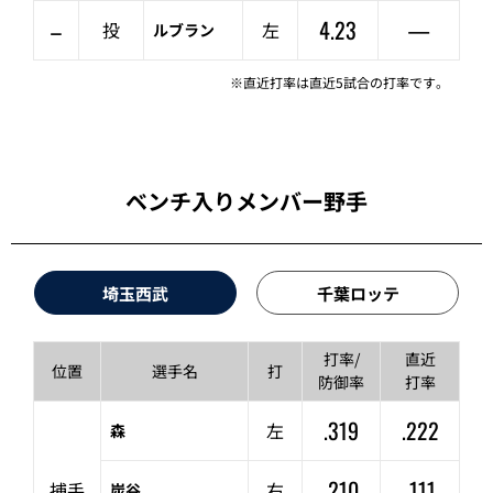
–
4.23
—
投
左
ルブラン
※直近打率は直近5試合の打率です。
ベンチ入りメンバー野手
埼玉西武
千葉ロッテ
打率/
直近
位置
選手名
打
防御率
打率
.319
.222
左
森
.210
.111
捕手
右
炭谷