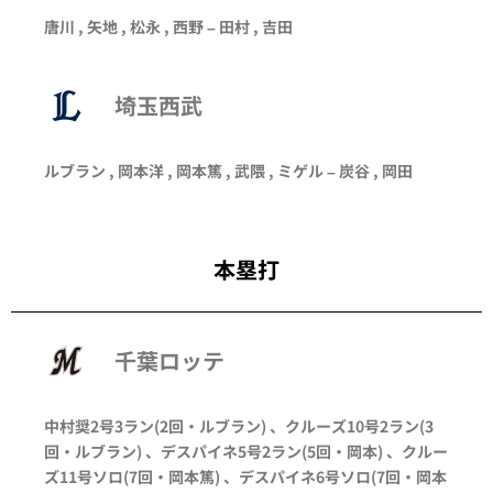
唐川
, 矢地 ,
松永
,
西野
–
田村
, 吉田
埼玉西武
ルブラン , 岡本洋 , 岡本篤 , 武隈 , ミゲル – 炭谷 ,
岡田
本塁打
千葉ロッテ
中村奨
2号3ラン
(2回・
ルブラン
)
、
クルーズ
10号2ラン
(3
回・
ルブラン
)
、
デスパイネ
5号2ラン
(5回・
岡本
)
、
クルー
ズ
11号ソロ
(7回・
岡本篤
)
、
デスパイネ
6号ソロ
(7回・
岡本