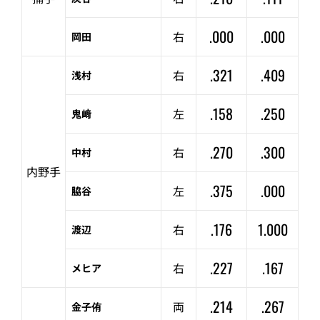
.000
.000
右
岡田
.321
.409
右
浅村
.158
.250
左
鬼﨑
.270
.300
右
中村
内野手
.375
.000
左
脇谷
.176
1.000
右
渡辺
.227
.167
右
メヒア
.214
.267
両
金子侑