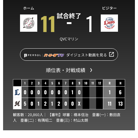
ホーム
ビジター
11
1
試合終了
QVCマリン
ダイジェスト動画を見る
順位表・対戦成績
1
2
3
4
5
6
7
8
9
10
11
12
R
H
0
0
0
0
0
0
0
1
0
1
6
5
0
1
2
1
2
0
0
X
11
13
観客数：20,860人｜ 【審判】球審：
橋本信治
塁審(一)：
敷田直
人
塁審(二)：
有隅昭二
塁審(三)：
村山太朗