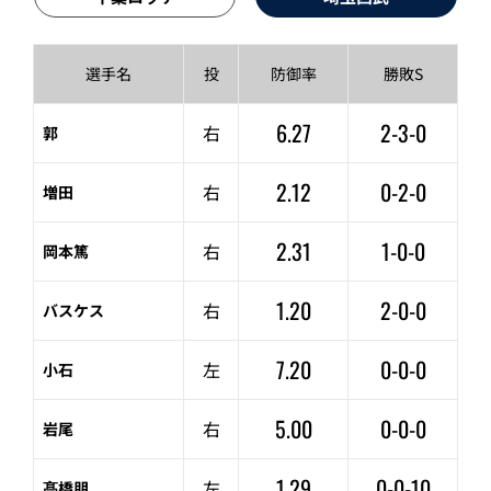
選手名
投
防御率
勝敗S
6.27
2-3-0
右
郭
2.12
0-2-0
右
増田
2.31
1-0-0
右
岡本篤
1.20
2-0-0
右
バスケス
7.20
0-0-0
左
小石
5.00
0-0-0
右
岩尾
1.29
0-0-10
左
髙橋朋