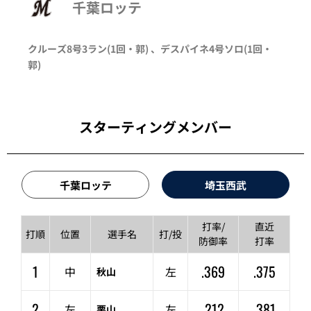
千葉ロッテ
クルーズ
8号3ラン
(1回・
郭
)
、
デスパイネ
4号ソロ
(1回・
郭
)
スターティングメンバー
千葉ロッテ
埼玉西武
打率/
直近
打順
位置
選手名
打/投
防御率
打率
1
.369
.375
中
左
秋山
2
.212
.381
左
左
栗山