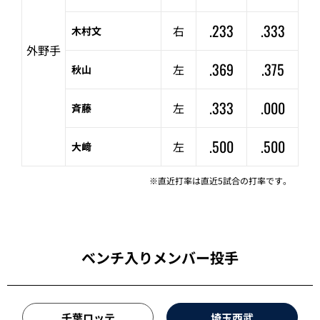
.233
.333
右
木村文
外野手
.369
.375
左
秋山
.333
.000
左
斉藤
.500
.500
左
大﨑
※直近打率は直近5試合の打率です。
ベンチ入りメンバー投手
千葉ロッテ
埼玉西武