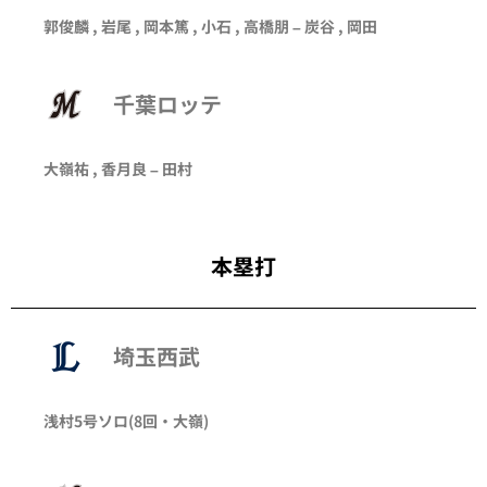
郭俊麟 , 岩尾 , 岡本篤 , 小石 , 高橋朋 – 炭谷 ,
岡田
千葉ロッテ
大嶺祐 , 香月良 –
田村
本塁打
埼玉西武
浅村
5号ソロ
(8回・
大嶺
)