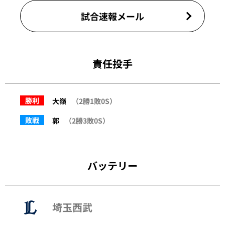
試合速報メール
責任投手
勝利
大嶺
（2勝1敗0S）
敗戦
郭
（2勝3敗0S）
バッテリー
埼玉西武