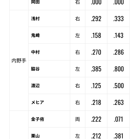
.000
.000
右
岡田
.292
.333
右
浅村
.158
.143
左
鬼﨑
.270
.286
右
中村
内野手
.385
.800
左
脇谷
.125
.500
右
渡辺
.218
.263
右
メヒア
.222
.071
両
金子侑
.212
.381
左
栗山