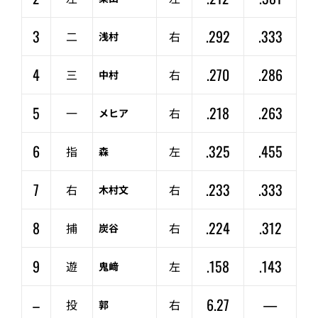
3
.292
.333
二
右
浅村
4
.270
.286
三
右
中村
5
.218
.263
一
右
メヒア
6
.325
.455
指
左
森
7
.233
.333
右
右
木村文
8
.224
.312
捕
右
炭谷
9
.158
.143
遊
左
鬼﨑
–
6.27
—
投
右
郭