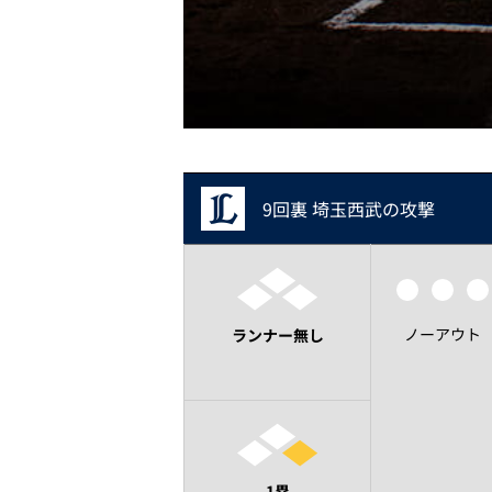
9回裏 埼玉西武の攻撃
ノーアウト
ランナー無し
1塁