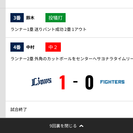
3番
投犠打
鈴木
ランナー1塁 送りバント成功 2塁 1アウト
4番
中２
中村
ランナー2塁 外角のカットボールをセンターへサヨナラタイムリーツ
1
0
試合終了
9回裏を閉じる