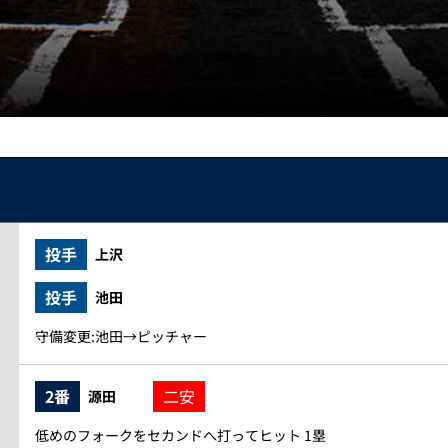
投手
上沢
投手
池田
守備変更:池田→ピッチャー
2番
二安
源田
低めのフォークをセカンドへ打ってヒット 1塁