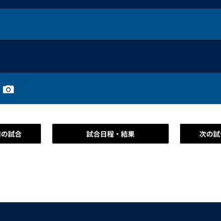
前の試合
試合日程・結果
次の試