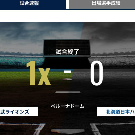
試合速報
出場選手
成績
試合終了
1x
0
ベルーナドーム
西武ライオンズ
北海道日本ハ