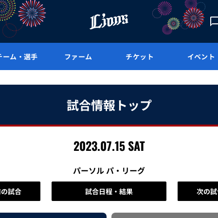
チーム・選手
ファーム
チケット
イベント
試合情報トップ
2023.07.15 SAT
パーソル パ・リーグ
前の試合
試合日程・結果
次の試