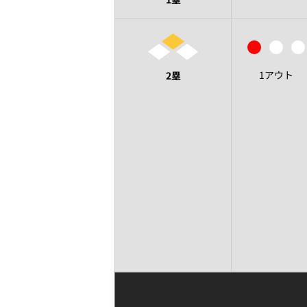
1アウト
2塁