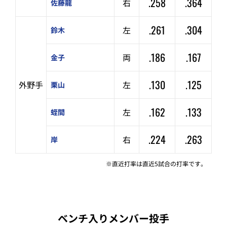
.258
.364
右
佐藤龍
.261
.304
左
鈴木
.186
.167
両
金子
.130
.125
外野手
左
栗山
.162
.133
左
蛭間
.224
.263
右
岸
※直近打率は直近5試合の打率です。
ベンチ入りメンバー投手