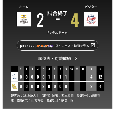
ホーム
ビジター
2
4
試合終了
PayPayドーム
ダイジェスト動画を見る
順位表・対戦成績
1
2
3
4
5
6
7
8
9
10
11
12
R
H
0
0
0
0
0
1
1
1
1
4
12
0
0
0
0
2
0
0
0
0
2
4
観客数：38,800人｜ 【審判】球審：
西本欣司
塁審(一)：
嶋田哲
也
塁審(二)：
山村裕也
塁審(三)：
原信一朗