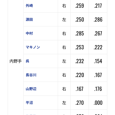
.259
.217
右
外崎
.250
.286
左
源田
.285
.267
右
中村
.253
.222
右
マキノン
.232
.154
内野手
左
呉
.220
.167
右
長谷川
.167
.176
右
山野辺
.270
.000
左
平沼