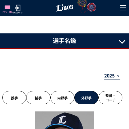
選手名鑑
監督・
投手
捕手
内野手
外野手
コーチ