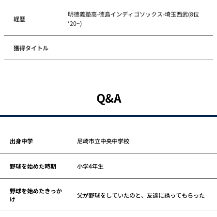
明徳義塾高-徳島インディゴソックス-埼玉西武(8位
経歴
‘20~)
獲得タイトル
Q&A
出身中学
尼崎市立中央中学校
野球を始めた時期
小学4年生
野球を始めたきっか
父が野球をしていたのと、友達に誘ってもらった
け