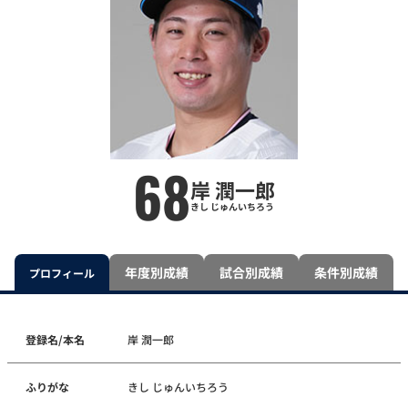
68
岸 潤一郎
きし じゅんいちろう
年度別成績
試合別成績
条件別成績
プロフィール
登録名/本名
岸 潤一郎
ふりがな
きし じゅんいちろう