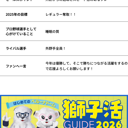
2025年の目標
レギュラー奪取！！
プロ野球選手として
睡眠の質
心がけていること
ライバル選手
外野手全員！
今年は優勝して、そこで勝ちにつながる活躍をするの
ファンへ一言
で応援よろしくお願いします！