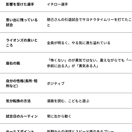
影響を受けた選手
イチロー選手
朋己さんの引退試合でサヨナラタイムリーを打てたこ
思い出に残っている
試合
と
ライオンズの良いと
全員が明るく、やる気に満ち溢れている
ころ
「怖くない」のが勇気ではない、震えながらでも「一
座右の銘
歩前に出る人」が「勇気ある人」
自分の性格(長所･短
ポジティブ
所など)
気分転換の方法
漫画を読む、こどもと遊ぶ
試合日のルーティン
常に左から動く
セールスポイント
外野からの送球とスピード感のあるプレー