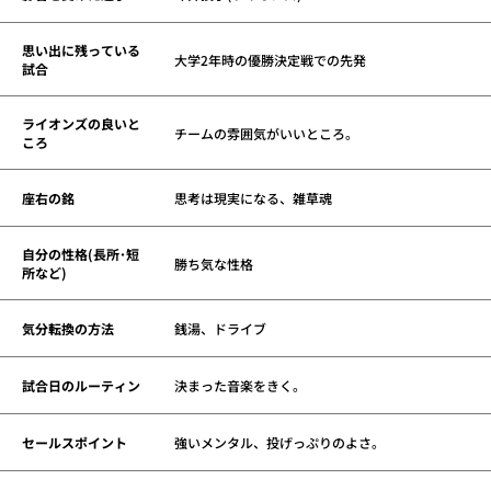
思い出に残っている
大学2年時の優勝決定戦での先発
試合
ライオンズの良いと
チームの雰囲気がいいところ。
ころ
座右の銘
思考は現実になる、雑草魂
自分の性格(長所･短
勝ち気な性格
所など)
気分転換の方法
銭湯、ドライブ
試合日のルーティン
決まった音楽をきく。
セールスポイント
強いメンタル、投げっぷりのよさ。