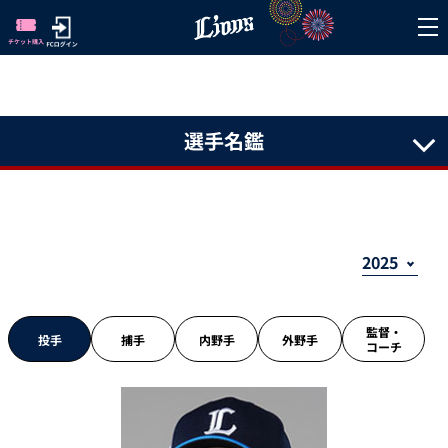
選手名鑑
監督・
投手
捕手
内野手
外野手
コーチ