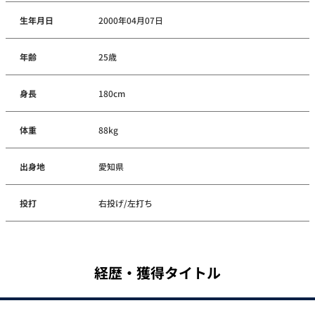
生年月日
2000年04月07日
年齢
25歳
身長
180cm
体重
88kg
出身地
愛知県
投打
右投げ/左打ち
経歴・獲得タイトル