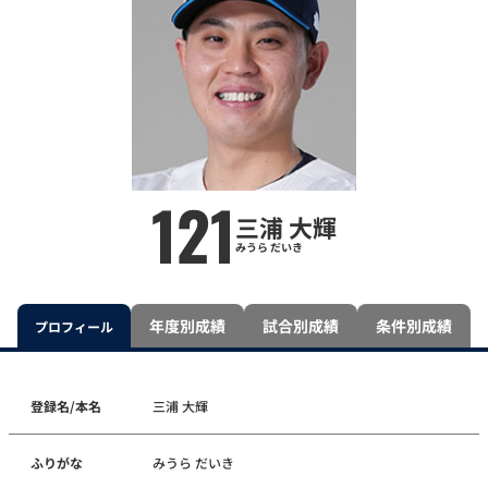
121
三浦 大輝
みうら だいき
年度別成績
試合別成績
条件別成績
プロフィール
登録名/本名
三浦 大輝
ふりがな
みうら だいき