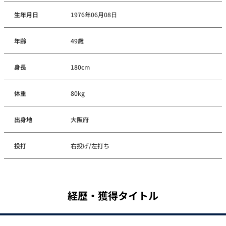
生年月日
1976年06月08日
年齢
49歳
身長
180cm
体重
80kg
出身地
大阪府
投打
右投げ/左打ち
経歴・獲得タイトル