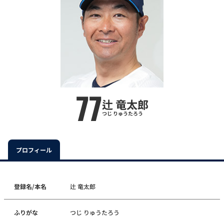
77
辻 竜太郎
つじ りゅうたろう
プロフィール
登録名/本名
辻 竜太郎
ふりがな
つじ りゅうたろう