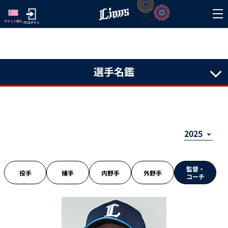
選手名鑑
監督・
投手
捕手
内野手
外野手
コーチ