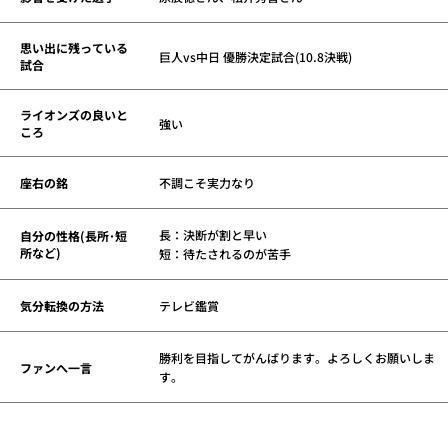
思い出に残っている
巨人vs中日 優勝決定試合(10.8決戦)
試合
ライオンズの良いと
強い
ころ
座右の銘
不調こそ実力なり
長：決断が割と早い
自分の性格(長所･短
所など)
短：待たされるのが苦手
気分転換の方法
テレビ鑑賞
勝利を目指してがんばります。よろしくお願いしま
ファンへ一言
す。