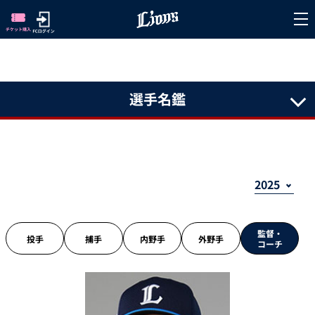
選手名鑑
監督・
投手
捕手
内野手
外野手
コーチ