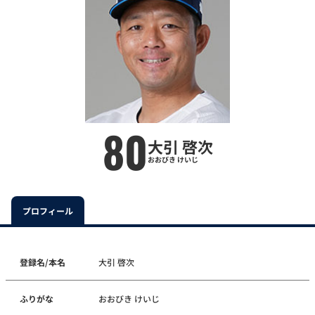
80
大引 啓次
おおびき けいじ
プロフィール
登録名/本名
大引 啓次
ふりがな
おおびき けいじ