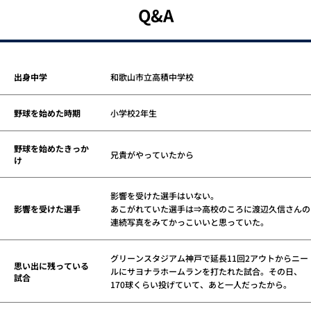
Q&A
出身中学
和歌山市立高積中学校
野球を始めた時期
小学校2年生
野球を始めたきっか
兄貴がやっていたから
け
影響を受けた選手はいない。
影響を受けた選手
あこがれていた選手は⇒高校のころに渡辺久信さんの
連続写真をみてかっこいいと思っていた。
グリーンスタジアム神戸で延長11回2アウトからニー
思い出に残っている
ルにサヨナラホームランを打たれた試合。その日、
試合
170球くらい投げていて、あと一人だったから。