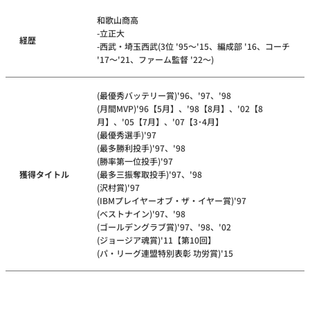
和歌山商高
-立正大
経歴
-西武・埼玉西武(3位 '95～'15、編成部 '16、コーチ
'17～'21、ファーム監督 '22～)
(最優秀バッテリー賞)'96、'97、'98
(月間MVP)'96【5月】、'98【8月】、'02【8
月】、'05【7月】、'07【3･4月】
(最優秀選手)'97
(最多勝利投手)'97、'98
(勝率第一位投手)'97
獲得タイトル
(最多三振奪取投手)'97、'98
(沢村賞)'97
(IBMプレイヤーオブ・ザ・イヤー賞)'97
(ベストナイン)'97、'98
(ゴールデングラブ賞)'97、'98、'02
(ジョージア魂賞)'11【第10回】
(パ・リーグ連盟特別表彰 功労賞)'15