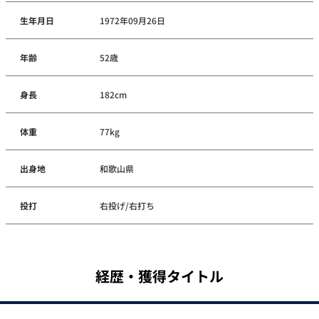
生年月日
1972年09月26日
年齢
52歳
身長
182cm
体重
77kg
出身地
和歌山県
投打
右投げ/右打ち
経歴・獲得タイトル