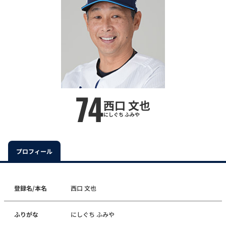
74
西口 文也
にしぐち ふみや
プロフィール
登録名/本名
西口 文也
ふりがな
にしぐち ふみや