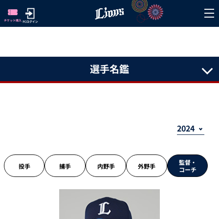
選手名鑑
監督・
投手
捕手
内野手
外野手
コーチ