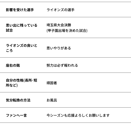
影響を受けた選手
ライオンズの選手
埼玉県大会決勝
思い出に残っている
試合
(甲子園出場を決めた試合)
ライオンズの良いと
思いやりがある
ころ
座右の銘
努力は必ず報われる
自分の性格(長所･短
頑固者
所など)
気分転換の方法
お風呂
ファンへ一言
今シーズンも応援よろしくお願いします