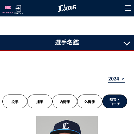
選手名鑑
監督・
投手
捕手
内野手
外野手
コーチ