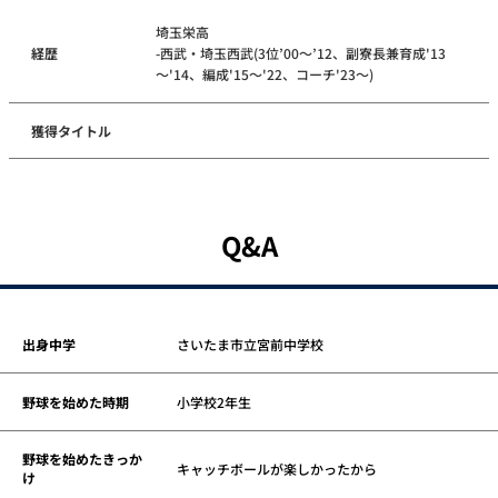
埼玉栄高
経歴
-西武・埼玉西武(3位’00～’12、副寮長兼育成'13
～'14、編成'15～'22、コーチ'23～)
獲得タイトル
Q&A
出身中学
さいたま市立宮前中学校
野球を始めた時期
小学校2年生
野球を始めたきっか
キャッチボールが楽しかったから
け