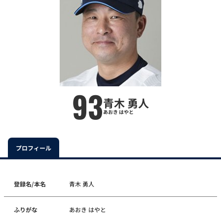
93
青木 勇人
あおき はやと
プロフィール
登録名/本名
青木 勇人
ふりがな
あおき はやと