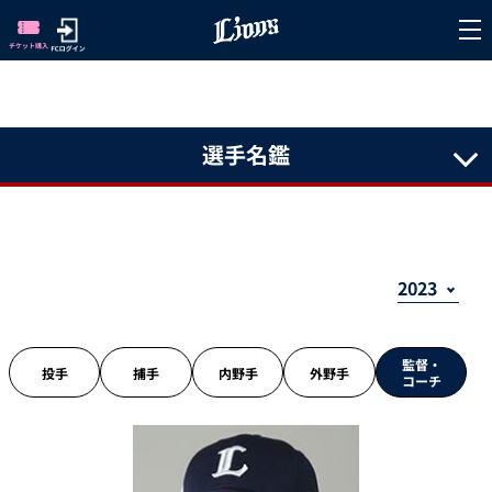
選手名鑑
監督・
投手
捕手
内野手
外野手
コーチ