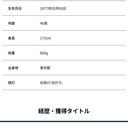
生年月日
1977年05月06日
年齢
46歳
身長
173cm
体重
80kg
出身地
東京都
投打
右投げ/右打ち
経歴・獲得タイトル