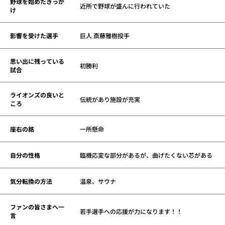
野球を始めたきっか
近所で野球が盛んに行われていた
け
影響を受けた選手
巨人 斎藤雅樹投手
思い出に残っている
初勝利
試合
ライオンズの良いと
伝統があり施設が充実
ころ
座右の銘
一所懸命
自分の性格
臨機応変な部分があるが、曲げたくない芯がある
気分転換の方法
温泉、サウナ
ファンの皆さまへ一
若手選手への応援が力になります！！
言