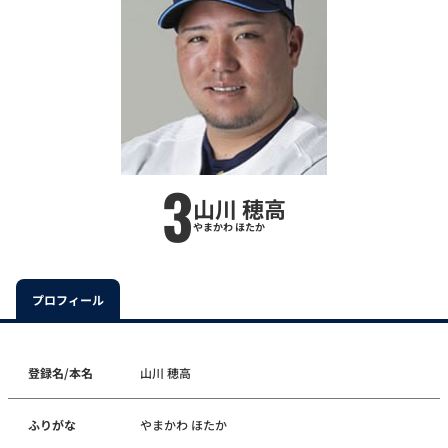
3
山川 穂高
やまかわ ほたか
プロフィール
登録名/本名
山川 穂高
ふりがな
やまかわ ほたか