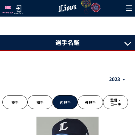
選手名鑑
監督・
投手
捕手
内野手
外野手
コーチ