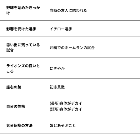
野球を始めたきっか
当時の友人に誘われた
け
影響を受けた選手
イチロー選手
思い出に残っている
沖縄でのホームランの試合
試合
ライオンズの良いと
にぎやか
ころ
座右の銘
初志貫徹
(長所)身体がデカイ
自分の性格
(短所)身体がデカイ
気分転換の方法
娘とあそぶこと