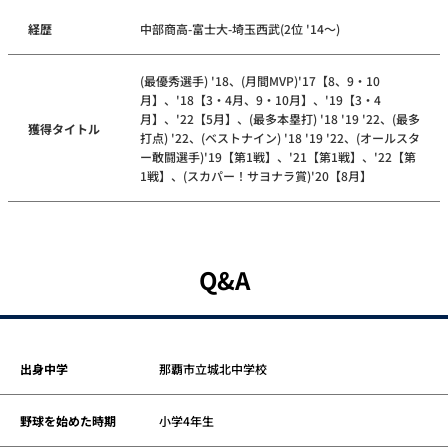
経歴
中部商高-富士大-埼玉西武(2位 '14～)
(最優秀選手) '18、(月間MVP)'17【8、9・10
月】、'18【3・4月、9・10月】、'19【3・4
月】、'22【5月】、(最多本塁打) '18 '19 '22、(最多
獲得タイトル
打点) '22、(ベストナイン) '18 '19 '22、(オールスタ
ー敢闘選手)'19【第1戦】、'21【第1戦】、'22【第
1戦】、(スカパー！サヨナラ賞)'20【8月】
Q&A
出身中学
那覇市立城北中学校
野球を始めた時期
小学4年生