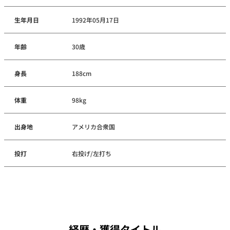
生年月日
1992年05月17日
年齢
30歳
身長
188cm
体重
98kg
出身地
アメリカ合衆国
投打
右投げ/左打ち
経歴・獲得タイトル