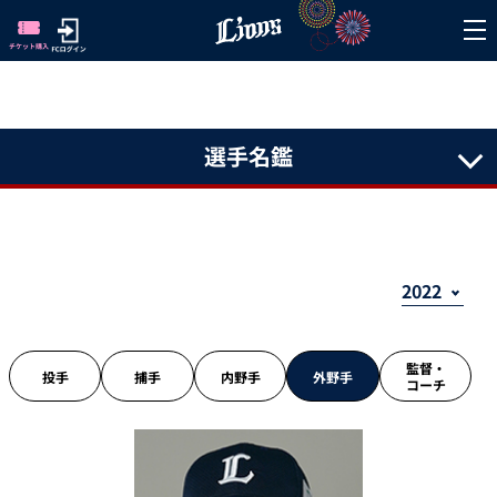
選手名鑑
監督・
投手
捕手
内野手
外野手
コーチ