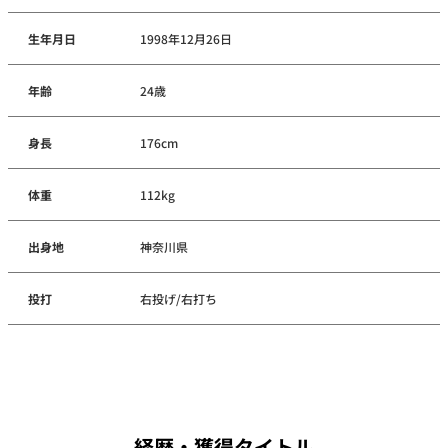
生年月日
1998年12月26日
年齢
24歳
身長
176cm
体重
112kg
出身地
神奈川県
投打
右投げ/右打ち
経歴・獲得タイトル