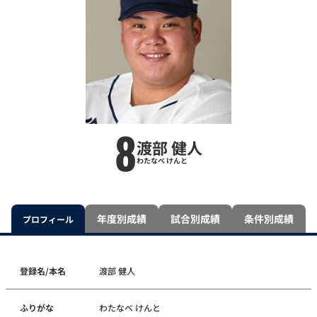
8
渡部 健人
わたなべ けんと
年度別成績
試合別成績
条件別成績
プロフィール
登録名/本名
渡部 健人
ふりがな
わたなべ けんと