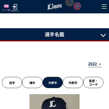
選手名鑑
監督・
投手
捕手
内野手
外野手
コーチ